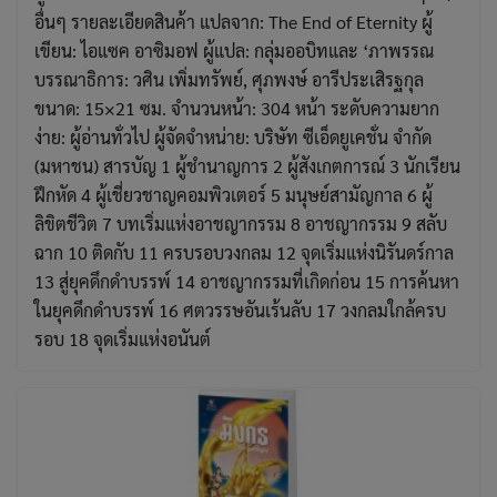
อื่นๆ รายละเอียดสินค้า แปลจาก: The End of Eternity ผู้
เขียน: ไอแซค อาซิมอฟ ผู้แปล: กลุ่มออบิทและ ‘ภาพรรณ
บรรณาธิการ: วศิน เพิ่มทรัพย์, ศุภพงษ์ อารีประเสิรฐกุล
ขนาด: 15×21 ซม. จำนวนหน้า: 304 หน้า ระดับความยาก
ง่าย: ผู้อ่านทั่วไป ผู้จัดจำหน่าย: บริษัท ซีเอ็ดยูเคชั่น จำกัด
(มหาชน) สารบัญ 1 ผู้ชำนาญการ 2 ผู้สังเกตการณ์ 3 นักเรียน
ฝึกหัด 4 ผู้เชี่ยวชาญคอมพิวเตอร์ 5 มนุษย์สามัญกาล 6 ผู้
ลิขิตชีวิต 7 บทเริ่มแห่งอาชญากรรม 8 อาชญากรรม 9 สลับ
ฉาก 10 ติดกับ 11 ครบรอบวงกลม 12 จุดเริ่มแห่งนิรันดร์กาล
13 สู่ยุคดึกดำบรรพ์ 14 อาชญากรรมที่เกิดก่อน 15 การค้นหา
ในยุคดึกดำบรรพ์ 16 ศตวรรษอันเร้นลับ 17 วงกลมใกล้ครบ
รอบ 18 จุดเริ่มแห่งอนันต์