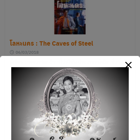
โลหะนคร : The Caves of Steel
06/03/2018
ผู้เขียน : กองบรรณาธิการโปรวิชั่น ประเภทหนังสือ: ทั่วๆไป /
อื่นๆ รายละเอียดสินค้า แปลจาก: The Caves of Steel ผู้
เขียน: ไอแซค อาซิมอฟ ผู้แปล: กลุ่มออบิทและ ‘ภาพรรณ
บรรณาธิการ: วศิน เพิ่มทรัพย์, ศุภพงษ์ อารีประเสิรฐกุล
ขนาด: 15×21 ซม. จำนวนหน้า: 304 หน้า ระดับความยาก
ง่าย: ผู้อ่านทั่วไป ผู้จัดจำหน่าย: บริษัท ซีเอ็ดยูเคชั่น จำกัด
(มหาชน) สารบัญ 1 เข้าพบผู้บัญชาการ 2 หนึ่งรอบบน
ทางด่วนพิเศษ 3 เหตุร้ายที่ร้านขายรองเท้า 4 ครอบครัวนาย
ตำรวจ 5 วิเคราะห์คดีฆาตกรรม 6 เสียงกระซิบในห้องนอน 7
เยือนอวกาศนคร 8 ถกปัญหาหุ่นยนต์ 9 ถ้อยแถลงของชาว