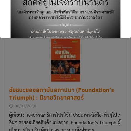
อวกาศ 10 บ่ายวันหนึ่งในชีวิตนายตำรวจ 11 เล่นเอาเถิดบน
แถบเลื่อน 12 คำอธิบายจากผู้เชี่ยวชาญ 13 ยกนี้เป็นทีของหุ่น
14 นามนั้นสำคัญนัก 15 จักกุมผู้ก่อการ 16 ปัญหาเรื่องสาเหตุ
Search
จูงใจ 17 สรุปผลโครงการ 18 ปิดสำนวนคดี
for:
This will close in
5
seconds
ชัยชนะของสถาบันสถาปนา (Foundation’s
Triumph) : นิยายวิทยาศาสตร์
06/03/2018
ผู้เขียน : กองบรรณาธิการโปรวิชั่น ประเภทหนังสือ: ทั่วๆไป /
อื่นๆ รายละเอียดสินค้า แปลจาก: Foundation’s Triumph ผู้
เขียน: เดวิด บริน ผู้แปล: ดร. ยรรยง เต็งอำนวย