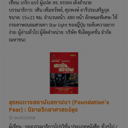
เขียน: เกร็ก แบร์ ผู้แปล: ดร. ยรรยง เต็งอำนวย
บรรณาธิการ: วศิน เพิ่มทรัพย์, ศุภพงษ์ อารีประเสริฐกุล
ขนาด: 15×21 ซม. จำนวนหน้า: 480 หน้า ลักษณะพิเศษ: ใช้
กระดาษถนอมสายตา Star light ของญี่ปุ่น ระดับความยาก
ง่าย: ผู้อ่านทั่วไป ผู้จัดจำหน่าย: บริษัท ซีเอ็ดยูเคชั่น จำกัด
(มหาชน)
สุดหนทางสถาบันสถาปนา (Foundation’s
Fear) : นิยายวิทยาศาสตร์ชุด
06/03/2018
ผู้เขียน : กองบรรณาธิการโปรวิชั่น ประเภทหนังสือ: ทั่วๆไป /