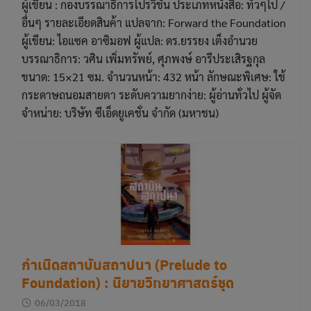
ผู้เขียน : กองบรรณาธิการโปรวิชั่น ประเภทหนังสือ: ทั่วๆไป /
อื่นๆ รายละเอียดสินค้า แปลจาก: Forward the Foundation
ผู้เขียน: ไอแซค อาซิมอฟ ผู้แปล: ดร.ยรรยง เต็งอำนวย
บรรณาธิการ: วศิน เพิ่มทรัพย์, ศุภพงษ์ อารีประเสิรฐกุล
ขนาด: 15×21 ซม. จำนวนหน้า: 432 หน้า ลักษณะพิเศษ: ใช้
กระดาษถนอมสายตา ระดับความยากง่าย: ผู้อ่านทั่วไป ผู้จัด
จำหน่าย: บริษัท ซีเอ็ดยูเคชั่น จำกัด (มหาชน)
กำเนิดสถาบันสถาปนา (Prelude to
Foundation) : นิยายวิทยาศาสตร์ชุด
06/03/2018