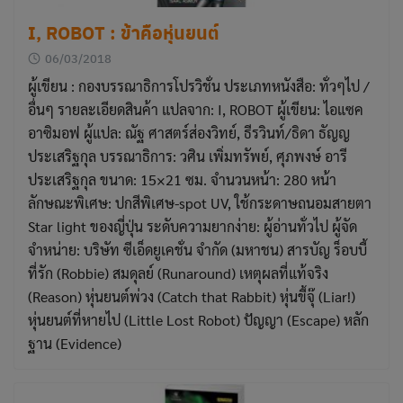
I, ROBOT : ข้าคือหุ่นยนต์
06/03/2018
ผู้เขียน : กองบรรณาธิการโปรวิชั่น ประเภทหนังสือ: ทั่วๆไป /
อื่นๆ รายละเอียดสินค้า แปลจาก: I, ROBOT ผู้เขียน: ไอแซค
อาซิมอฟ ผู้แปล: ณัฐ ศาสตร์ส่องวิทย์, ธีรวินท์/ธิดา ธัญญ
ประเสริฐกุล บรรณาธิการ: วศิน เพิ่มทรัพย์, ศุภพงษ์ อารี
ประเสริฐกุล ขนาด: 15×21 ซม. จำนวนหน้า: 280 หน้า
ลักษณะพิเศษ: ปกสีพิเศษ-spot UV, ใช้กระดาษถนอมสายตา
Star light ของญี่ปุ่น ระดับความยากง่าย: ผู้อ่านทั่วไป ผู้จัด
จำหน่าย: บริษัท ซีเอ็ดยูเคชั่น จำกัด (มหาชน) สารบัญ ร็อบบี้
ที่รัก (Robbie) สมดุลย์ (Runaround) เหตุผลที่แท้จริง
(Reason) หุ่นยนต์พ่วง (Catch that Rabbit) หุ่นขี้จุ๊ (Liar!)
หุ่นยนต์ที่หายไป (Little Lost Robot) ปัญญา (Escape) หลัก
ฐาน (Evidence)