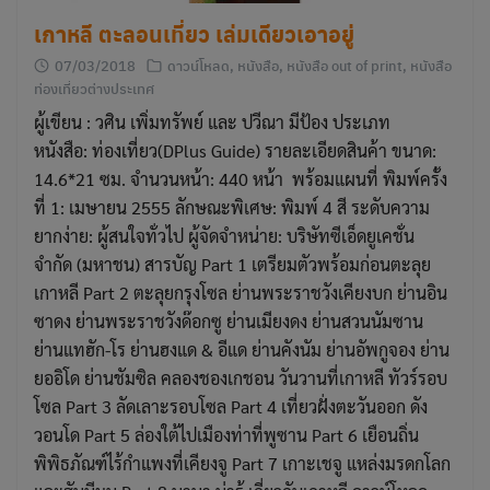
เกาหลี ตะลอนเที่ยว เล่มเดียวเอาอยู่
07/03/2018
ดาวน์โหลด
,
หนังสือ
,
หนังสือ out of print
,
หนังสือ
ท่องเที่ยวต่างประเทศ
ผู้เขียน : วศิน เพิ่มทรัพย์ และ ปวีณา มีป้อง ประเภท
หนังสือ: ท่องเที่ยว(DPlus Guide) รายละเอียดสินค้า ขนาด:
14.6*21 ซม. จำนวนหน้า: 440 หน้า พร้อมแผนที่ พิมพ์ครั้ง
ที่ 1: เมษายน 2555 ลักษณะพิเศษ: พิมพ์ 4 สี ระดับความ
ยากง่าย: ผู้สนใจทั่วไป ผู้จัดจำหน่าย: บริษัทซีเอ็ดยูเคชั่น
จำกัด (มหาชน) สารบัญ Part 1 เตรียมตัวพร้อมก่อนตะลุย
เกาหลี Part 2 ตะลุยกรุงโซล ย่านพระราชวังเคียงบก ย่านอิน
ซาดง ย่านพระราชวังด๊อกซู ย่านเมียงดง ย่านสวนนัมซาน
ย่านแทฮัก-โร ย่านฮงแด & อีแด ย่านคังนัม ย่านอัพกูจอง ย่าน
ยออิโด ย่านชัมซิล คลองชองเกชอน วันวานที่เกาหลี ทัวร์รอบ
โซล Part 3 ลัดเลาะรอบโซล Part 4 เที่ยวฝั่งตะวันออก ดัง
วอนโด Part 5 ล่องใต้ไปเมืองท่าที่พูซาน Part 6 เยือนถิ่น
พิพิธภัณฑ์ไร้กำแพงที่เคียงจู Part 7 เกาะเชจู แหล่งมรดกโลก