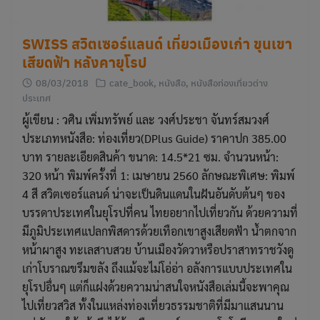
SWISS สวิตเซอร์แลนด์ เที่ยวเมืองเก่า ขุนเขา
เสียดฟ้า หลังคายุโรป
08/03/2018
cate_book
,
หนังสือ
,
หนังสือท่องเที่ยวต่าง
ประเทศ
ผู้เขียน : วศิน เพิ่มทรัพย์ และ วงศ์ประชา จันทร์สมวงศ์
ประเภทหนังสือ: ท่องเที่ยว(DPlus Guide) ราคาปก 385.00
บาท รายละเอียดสินค้า ขนาด: 14.5*21 ซม. จำนวนหน้า:
320 หน้า พิมพ์ครั้งที่ 1: เมษายน 2560 ลักษณะพิเศษ: พิมพ์
4 สี สวิตเซอร์แลนด์ น่าจะเป็นดินแดนในฝันอันดับต้นๆ ของ
บรรดาประเทศในยุโรปที่คน ไทยอยากไปเที่ยวกัน ด้วยความที่
มีภูมิประเทศแปลกพิสดารด้วยเทือกเขาสูงเสียดฟ้า น้ำตกจาก
หน้าผาสูง ทะเลสาบสวย บ้านเมืองวัดวาหรือปราสาทราชวังดู
เก่าโบราณขรึมขลัง ถึงแม้จะไม่โอ่อ่า อลังการแบบประเทศใน
ยุโรปอื่นๆ แต่ก็แฝงด้วยความน่าสนใจหนังสือเล่มนี้จะพาคุณ
ไปเที่ยวสวิส ทั้งในแหล่งท่องเที่ยวธรรมชาติที่มีมาแสนนาน