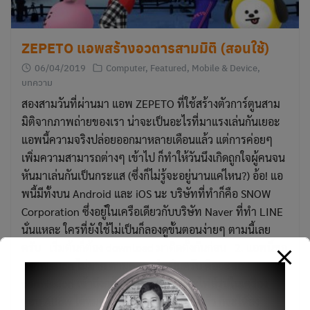
ZEPETO แอพสร้างอวตารสามมิติ (สอนใช้)
06/04/2019
Computer
,
Featured
,
Mobile & Device
,
บทความ
สองสามวันที่ผ่านมา แอพ ZEPETO ที่ใช้สร้างตัวการ์ตูนสาม
มิติจากภาพถ่ายของเรา น่าจะเป็นอะไรที่มาแรงเล่นกันเยอะ
แอพนี้ความจริงปล่อยออกมาหลายเดือนแล้ว แต่การค่อยๆ
เพิ่มความสามารถต่างๆ เข้าไป ก็ทำให้วันนึงเกิดถูกใจผู้คนจน
หันมาเล่นกันเป็นกระแส (ซึ่งก็ไม่รู้จะอยู่นานแค่ไหน?) อ้อ! แอ
พนี้มีทั้งบน Android และ iOS นะ บริษัทที่ทำก็คือ SNOW
Corporation ซึ่งอยู๋ในเครือเดียวกับบริษัท Naver ที่ทำ LINE
นั่นแหละ ใครที่ยังใช้ไม่เป็นก็ลองดูขั้นตอนง่ายๆ ตามนี้เลย
ครับ เริ่มต้นก็ต้อง download มาติดตั้งกันก่อน 2. แอพนี้ขอ
permission ไม่มาก ตามความจำเป็นครับ คือจะขอ
permission เข้าถึงกล้อง ไมโครโฟน และไฟล์รูปในเครื่อง
ตอบ Allow ได้หมด 3. หลังจากเข้าแอพแล้ว ก็จะให้ลง