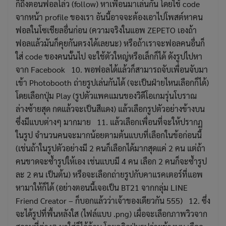
ก็ถึงตอนฟอลโล่ว (follow) หาเพื่อนมาเล่นกัน โดยใช้ code
จากหน้า profile ของเรา อันนี้อาจจะต้องเอาไปโพสต์หาคน
ฟอลในโซเชียลอื่นก่อน (ความจริงในแอพ ZEPETO เองถ้า
ฟอลแล้วมันก็คุยกันตรงได้เลยนะ) หรือถ้าเราจะฟอลคนอื่นก็
ใส่ code ของคนนั้นไป จะใช้ตัวใหญ่หรือเล็กก็ได้ ดังรูปไปหา
จาก Facebook 10. พอฟอลได้แล้วก็สามารถจับเพื่อนจับมา
เข้า Photobooth ถ่ายรูปเล่นกันได้ (จะเป็นฝ่ายไหนเลือกก็ได้)
โดยเลือกปุ่ม Play (รูปตัวแพคแมนของวิดีโอเกมรุ่นโบราณ
ล่างซ้ายสุด กดแล้วจะเป็นสีแดง) แล้วเลือกรูปตัวอย่างข้างบน
ซึ่งมีแบบต่างๆ มากมาย 11. แล้วเลือกเพื่อนที่จะให้ปรากฏ
ในรูป จำนวนคนจะมากน้อยตามต้นแบบที่เลือกในข้อก่อนนี้
(เช่นถ้าในรูปตัวอย่างมี 2 คนก็เลือกได้มากสุดแค่ 2 คน แต่ถ้า
คนขาดจะซ้ำรูปให้เอง เช่นแบบมี 4 คน เลือก 2 คนก็จะซ้ำรูป
ละ 2 คน เป็นต้น) หรือจะเลือกถ่ายรูปกับคาแรคเตอร์ที่แอพ
หามาให้ก็ได้ (อย่างตอนนี้เจอเป็น BT21 จากกลุ่ม LINE
Friend Creator – ก็บอกแล้วว่าเจ้าของเดียวกัน 555) 12. ซึ่ง
จะได้รูปที่พื้นหลังใส (ไฟล์แบบ .png) เผื่อจะเลือกภาพวิวจาก