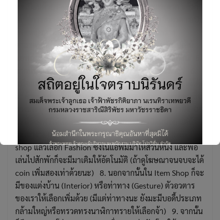
ทะเบียนด้วย Facebook อีเมล์ หรืออื่นๆ ก็ตามสะดวก แล้วก็
เข้าสู่การสร้างคาแรคเตอร์ บอกไปก่อนว่าจะเอาตัวอวตารเป็น
เพศหญิงหรือชาย (Male หรือ Female) หรือจะสร้าง
คาแรคเตอร์ก่อนค่อยลงทะเบียนก็ได้ครับ 4. ขั้นถัดไปก็ให้
แอพถ่ายรูปหน้าเราเพื่อจับลักษณะไปทำภาพเสมือนก่อน 5.
จากนั้นจะเลือกทรงผม สีผม แว่นตา ฯลฯ ก็ต่อมาเลยจ้า 6.
เสร็จแล้วก็ตั้งชื่อตัวอวตาร ซึ่งถ้าเข้าไปดูหน้าโปรไฟล์จะได้โค้ด
มาด้วยจ้า สำหรับให้คนอื่นมาฟอลได้ 7. ถัดมาก็เลือกชุด เสื้อ
กางเกง ถุงเท้า รองเท้า และพร็อพอื่นๆ อันนี้ขอบอกว่าฝั่ง iOS
จะมีของฟรีให้เลือกมากกว่าฝั่ง Android อยู่นิดหน่อย แต่ถ้า
Search
for:
จะเอางามๆ ตามใจก็ต้องซื้อด้วย coin โดยเข้าไปที่ item
shop แล้วเลือก Fashion ซึ่งในแอพมีมาให้ส่วนหนึ่ง และพอ
เล่นไปสักพักก็จะมีมาเติมให้อัตโนมัติ (ถ้าดูโฆษณาจนจบจะได้
coin เพิ่มสองเท่าด้วยนะ) 8. นอกจากนั้นใน Item Shop ก็จะ
มีของแต่งบ้าน (Interior) หรือท่าทาง (Gesture) ตัวอวตาร
ของเราให้เลือกเพิ่มด้วย (มีแต่ท่าทางนะ ยังมะมีบอดี้ประเภท
This will close in
3
seconds
กล้ามใหญ่หรือทรวดทรงนาฬิกาทรายให้เลือกจ้า) 9. จากนั้น