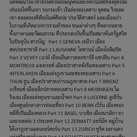
แต่พัฒนาให้ เข้าถึงได้ด้วยมือมนุษย์และเทคโนโลยีของยุคใหม่
เช่นรถไฟขึ้นเขา รถกระเช้า เรือล่องทะเลสาบ จุดชม วิวยอด
เขา ตลอดจนพิพิธภัณฑ์ศิลปะ ประวัติศาสตร์ และเมืองเก่า
โบราณที่เกิดจากการรวมตัวของ ชนเผ่าต่างๆ ที่หลากหลาย
ทั้งภาษาและวัฒนธรรม ที่ประกอบกันขึ้นเป็นสมาพันธรัฐสวิส
ในปัจจุบัน สารบัญ Part 1 GENEVA เจนีวา เมือง
สหประชาชาติ Part 2 LAUSANNE โลซานน์ เมืองโอลิมปิค
Part 3 VEVEY เวเว่ย์ เยือนถิ่นดาวตลกชาร์ลี แชปลิน Part 4
MONTREUX มงเทรอซ์ เมืองปราสาทดังริมทะเลสาบ Part 5
INTERLAKEN เมืองแห่งภูเขาและสองทะเลสาบ Part 6
THUN ธูน เมืองปราสาทเก่าบนภูเขาสวย Part 7 BRIENZ
เบรียนซ์ เมืองเล็กปลายทะเลสาบ Part 8 MEIRINGEN ไม
ริงเงน เมืองแห่งหุบเขาและน้ำตก Part 9 LUCERNE ลูเซิร์น
เมืองศูนย์กลางการท่องเที่ยว Part 10 BERN เบิร์น เมืองของ
หมีที่เป็นเมืองหลวง Part 11 BASEL บาเซิล เมืองนาฬิกา ยา
และรอยต่อ 3 ประเทศ Part 12 ZERMATT แซร์มัท หมู่บ้าน
ใต้เงาภูเขาแมตเตอร์ฮอร์น Part 13 ZURICH ซูริค มหานคร
แห่งสวิตเซอร์แลนด Part 14 SCHAFFHAUSEN ชาฟเฮาเซิน