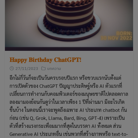
𝐇𝐚𝐩𝐩𝐲 𝐁𝐢𝐫𝐭𝐡𝐝𝐚𝐲 𝐂𝐡𝐚𝐭𝐆𝐏𝐓!
27/11/2023
บทความ
อีกไม่กี่วันก็จะเป็นวันครบรอบปีแรก หรือขวบแรกนับตั้งแต่
การเปิดตัวของ ChatGPT ปัญญาประดิษฐ์หรือ AI ตัวแรกที่
เปลี่ยนการทำงานกับคอมพิวเตอร์ของมนุษยชาติไปตลอดกาล
ลองมามองย้อนกันดูว่าในเวลาเพียง 1 ปีที่ผ่านมา มีอะไรเกิด
ขึ้นบ้าง ในตอนนี้เราจะพูดถึงเฉพาะ AI ประเภท chatbot กัน
ก่อน (เช่น Q, Grok, Llama, Bard, Bing, GPT-4) เพราะเป็น
ตัวที่สร้างแรงกระเพื่อมมากที่สุดในบรรดา AI ทั้งหมด ส่วน
Generative AI ประเภทอื่น เช่นพวกที่สร้างภาพหรือ text-to-