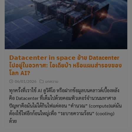
𝗗𝗮𝘁𝗮𝗰𝗲𝗻𝘁𝗲𝗿 𝗶𝗻 𝘀𝗽𝗮𝗰𝗲 ย้าย Datacenter
ไปอยู่ในอวกาศ: ไอเดียบ้า หรือแผนสำรองของ
โลก AI?
06/01/2026
บทความ
ทุกครั้งที่เราใช้ AI ดูวิดีโอ หรือฝากข้อมูลบนคลาวด์เบื้องหลัง
คือ Datacenter ที่เต็มไปด้วยคอมพิวเตอร์จำนวนมหาศาล
ปัญหาคือมันไม่ได้กินไฟแค่ตอน “คำนวณ” (compute)แต่มัน
ต้องใช้ไฟอีกก้อนใหญ่เพื่อ “ระบายความร้อน” (cooling)
ด้วย