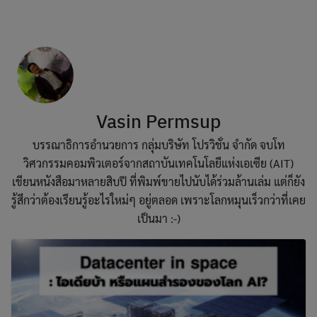
modal-check
Skip
to
content
Vasin Permsup
บรรณาธิการอำนวยการ กลุ่มบริษัท โปรวิชั่น จำกัด จบโท
วิศวกรรมคอมพิวเตอร์จากสถาบันเทคโนโลยีแห่งเอเซีย (AIT)
เขียนหนังสือมาหลายสิบปี ที่พิมพ์ขายไปนับได้ร่วมล้านเล่ม แต่ก็ยัง
รู้สึกว่าต้องเรียนรู้อะไรใหม่ๆ อยู่ตลอด เพราะโลกหมุนเร็วกว่าที่เคย
เป็นมา :-)