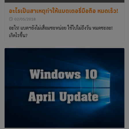
อะไรเป็นสาเหตุทำให้แบตเตอรี่มือถือ หมดเร็ว!
02/05/2018
อะไร! แบตฯยังไม่เสื่อมซะหน่อย ใช้ไปไม่ถึงวัน หมดซะละ!
เกิดไรขึ้น?