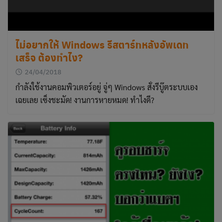
This will close in
3
seconds
ไม่อยากให้ Windows รีสตาร์ทหลังอัพเดท
เสร็จ ต้องทำไง?
24/04/2018
กำลังใช้งานคอมพิวเตอร์อยู่ จู่ๆ Windows สั่งรีบู๊ตระบบเอง
เฉยเลย เซ็งชะมัด! งานการหายหมด! ทำไงดี?