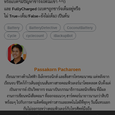
หรือแบตฯมีปัญหาชาร์จไฟไม่เข้า ^^!)
และ
FullyCharged
(แบตฯถูกชาร์จเต็มอยู่หรือ
ไม่
True
=เต็ม/
False
=ยังไม่เต็ม) เป็นต้น
Battery
BatteryDetective
CoconutBattery
Cycle
cyclecount
iBackupBot
Passakorn Pacharoen
เรียนมาทางด้านไฟฟ้า อิเล็กทรอนิกส์ และสื่อสารโทรคมนาคม แต่หลังจาก
เรียนจบ ชีวิตก็ก้าวเดินอยู่บนเส้นทางสายคอมพิวเตอร์มาโดยตลอด นับตั้งแต่
เป็นอาจารย์ เป็นวิทยากร จนมาเป็นบรรณาธิการและนักเขียน ที่มีผล
งานการเขียนหนังสือคอมฯ ที่ออกจะแนวๆ ฮาร์ดคอร์มายาวนานกว่าสิบปี
พร้อมๆ ไปกับการตามติดข้อมูลข่าวสารและเทคโนโลยีที่ทุกๆ วันนี้แทบแยก
กันไม่ออกระหว่างคอมพิวเตอร์กับโทรศัพท์มือถือ