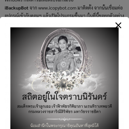
iBackupBot
จาก www.icopybot.com
มาติดตั้ง จากนั้นเชื่อมต่อ
อุปกรณ์เข้ากับคอมฯ แล้วเปิดโปรแกรมขึ้นมา (ในที่นี้ขอยกตัวอย่าง
ภาพจากโปรแกรม iBackupBot)
โปรแกรมจะตรวจสอบรายละเอียดของอุปกรณ์ iDevice ที่เราเชื่อม
ต่อ เมื่อพบแล้วให้คลิกที่ชื่อของอุปกรณ์ที่เราใช้ (ในที่นี้คือ
ToobPro
) ในกรอบ Devices ดังรูป แล้วคลิกที่
More
Information
จะปรากฏกรอบแสดงข้อมูลต่างๆของแบตเตอรี่ที่อยู่
ในตัวอุปกรณ์ของเรา จากรูป จะเห็นบรรทัดที่เขียน
ว่า
CycleCount
ซึ่งตัวเลขนี้ก็คือ จำนวนรอบของแบตเตอรี่ลูกนี้ที่
ถูกชาร์จไปแล้วนั่นเอง (ในที่นี้คือ
350
ซึ่งยังต่ำกว่าค่ามาตรฐาน
ของ iPhone ที่ประมาณ 500 อยู่พอสมควร ทุกวันนี้ชานร์จไฟและ
ใช้งานได้เป็นปกติดี หลังผ่านการใช้งานมา 2 ปีกว่า ก็ถือว่าใช้งานได้
เกินคุ้มแล้วอ่ะเนอะ ^^! แฮร่!)
Search
for: