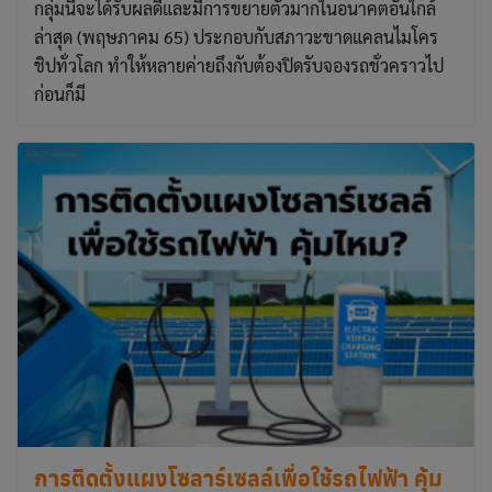
กลุ่มนี้จะได้รับผลดีและมีการขยายตัวมากในอนาคตอันใกล้
ล่าสุด (พฤษภาคม 65) ประกอบกับสภาวะขาดแคลนไมโคร
This will close in
3
seconds
ชิปทั่วโลก ทำให้หลายค่ายถึงกับต้องปิดรับจองรถชั่วคราวไป
ก่อนก็มี
การติดตั้งแผงโซลาร์เซลล์เพื่อใช้รถไฟฟ้า คุ้ม