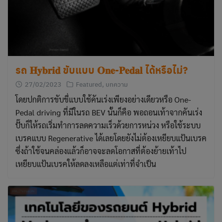
รถ 𝐇𝐲𝐛𝐫𝐢𝐝 ขับแบบ 𝐎𝐧𝐞-𝐏𝐞𝐝𝐚𝐥 ได้หรือไม่?
27/02/2023
Featured
,
บทความ
โดยปกติการขับขี่แบบใช้คันเร่งเพียงอย่างเดียวหรือ One-
Pedal driving ที่มีในรถ BEV นั้นก็คือ พอถอนเท้าจากคันเร่ง
ปั๊บก็ให้รถเริ่มทำการลดความเร็วด้วยการหน่วง หรือใช้ระบบ
เบรคแบบ Regenerative ได้เลยโดยยังไม่ต้องเหยียบแป้นเบรค
ซึ่งถ้าใช้จนคล่องแล้วก็อาจจะลดโอกาสที่ต้องย้ายเท้าไป
เหยียบแป้นเบรคให้ลดลงเหลือแต่เท่าที่จำเป็น