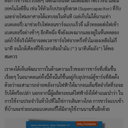
ต่อการชาร์จเร็วบ่อยๆ โดยไม่ร้อนจัด ไม่เสื่อมสภาพเร็วขึ้น และมี
เทคโนโลยีอื่น เช่น ใช้ตัวเก็บประจุยิ่งยวด (Supercapacitor) ที่รับ
This will close in
6
seconds
และจ่ายไฟมหาศาลได้แทบจะในทันที (แต่เก็บไม่ได้นานเท่า
แบตเตอรี่) มาช่วยรับไฟตอนชาร์จแบบเร็วจี๋ แล้วทยอยส่งไฟเข้า
แบตเตอรี่อย่างช้าๆ อีกทีหนึ่ง ซึ่งยังแพงมากและอยู่ในขั้นทดลอง
แต่ถ้าใช้จริงได้ก็อาจลดเวลาชาร์จไฟจากครึ่งชั่วโมงลงเหลือไม่กี่
นาที จนใกล้เคียงที่ใช้เวลาเติมน้ำมัน (“3 นาทีเต็มถัง”) ได้พอ
สมควร
เราคงได้เห็นพัฒนาการในด้านความเร็วของการชาร์จที่เพิ่มขึ้น
เรื่อยๆ ในอนาคตแต่ทั้งนี้ทั้งนั้นก็ขึ้นอยู่กับอุปกรณ์ตู้ชาร์จที่ติดตั้ง
ด้วยว่าจะสามารถจ่ายพลังงานไฟฟ้าให้มากจนเต็มขีดจำกัดที่รถจะ
รับได้หรือเปล่า นอกจากนี้ผู้ผลิตรถยนต์ไฟฟ้ายังให้คำแนะนำว่า ใน
การใช้งานประจำวันทั่วไปที่ไม่ใช่การเดินทางไกล การชาร์จแบบช้า
ที่บ้านจะช่วยถนอมแบตเตอรี่ให้มีอายุใช้งานนานขึ้นอีกด้วย