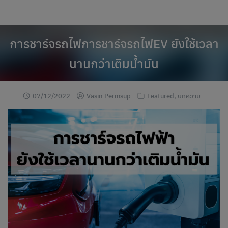
modal-check
Skip
to
content
การชาร์จรถไฟการชาร์จรถไฟEV ยังใช้เวลา
นานกว่าเติมน้ำมัน
07/12/2022
Vasin Permsup
Featured
,
บทความ