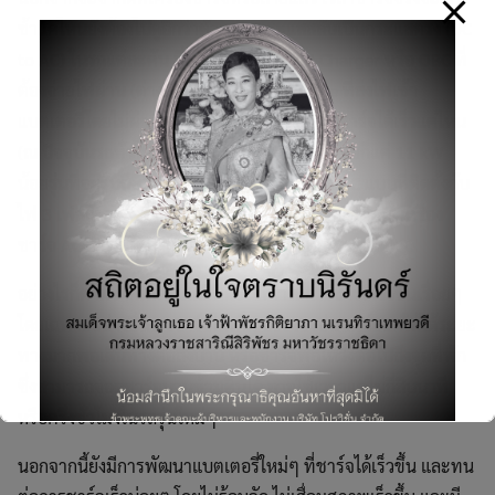
ช้าแค่ไหนยังต้องไปดูอีกว่าตัวแปลงกระแสสลับเป็นกระแสตรง (DC
to AC) ในรถแต่ละคัน ที่เรียกว่า On-Board Charger หรือ OBC ที่
ต้องจ่ายไฟผ่าน (ต่างกับแบบ DC Fast Charge ที่ส่งไฟเข้า
แบตเตอรี่โดยไม่ผ่าน OBC) สามารถรองรับการชาร์จได้เร็วแค่ไหน
(ณ ปัจจุบันรถทั่วไปประมาณ 7 KWh รุ่นเร็วหน่อยก็แค่ 11 kW
น้อยรุ่นที่จะรับถึง 22 kW ที่ต้องใช้เครื่องชาร์จ AC แบบที่ติดตั้งกับ
ไฟ 3 เฟสถึงจะได้ ถึงบอกในตอนก่อนนี้ว่าวันนี้การติดตั้งเครื่อง
ชาร์จ AC 3 เฟสยังอาจไม่จำเป็น แต่อนาคตก็เป็นไปได้)
อย่างไรก็ตามจากเทคโนโลยีที่ดีขึ้นก็ทำให้การชาร์จเร็วขึ้นเรื่อยๆ
โดยเฉพาะอย่างยิ่งการชาร์จไม่เต็ม 100% เช่น ชาร์จแค่ให้ได้ระยะ
ทางมากพอเดินทางต่อถึงบ้าน หรือชาร์จพอให้วิ่งต่อไปถึงจุดที่พัก
Search
ซึ่งสามารถจอดชาร์จนานข้ามคืนได้ อาจใช้เวลาแค่ไม่กี่สิบนาที
for:
หรือครึ่งชั่วโมงในรถรุ่นใหม่ๆ
นอกจากนี้ยังมีการพัฒนาแบตเตอรี่ใหม่ๆ ที่ชาร์จได้เร็วขึ้น และทน