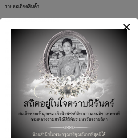
รายละเอียดสินค้า
ISBN: 978-616-204-715-2
ขนาด: 14.5*21 ซม.
จำนวนหน้า: 432 หน้า
ลักษณะพิเศษ: พิมพ์ 4 สี
ปีที่พิมพ์ มี.ค. 62
เนื้อหาโดยย่อ
คู่มือนำเที่ยวเพียงเล่มเดียวที่นำเสนอที่กินที่เที่ยวในคันไซแบบ
ครอบคลุมทุกจังหวัด ตั้งแต่สถานที่เที่ยวมหาชนที่ใครๆ ก็ต้องไม่
พลาดไปจนถึงที่เที่ยวแบบอันซีนที่ท้าทาย ขาลุยผู้ต้องการ
ประสบการณ์ที่แปลกใหม่ไม่ซ้ำใคร ร้านอาหาร โรงแรมและสถานที่
เที่ยวที่พูดถึงในเล่มต่างก็มีผู้อ่านเดินทางไปตามรอยกันอย่างคับคั่ง
Search
จนปัจจุบันหลายร้านถึงกับต้องทำเมนู เป็นภาษาไทยไว้ให้คนไทย
for: