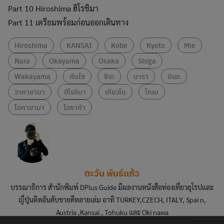
Part 10 Hiroshima ฮิโรชิมา
Part 11 เตรียมพร้อมก่อนออกเดินทาง
Hiroshima
KANSAI
Kobe
Kyoto
Mie
Nara
Okayama
Osaka
Shiga
Wakayama
คันไซ
ชิงะ
นารา
มิเอะ
วาคายามา
ฮิโรชิมา
เกียวโต
โกเบ
โอคายามา
โอซาก้า
ตะวัน พันธ์แก้ว
บรรณาธิการ สำนักพิมพ์ DPlus Guide มีผลงานหนังสือท่องเที่ยวยุโรปและ
ญี่ปุ่นติดอันดับขายดีหลายเล่ม อาทิ TURKEY,CZECH, ITALY, Spai n,
Austria ,Kansai , Tohuku และ Oki nawa