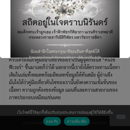
คู่มือนำเที่ยวเพียงเล่มเดียวที่นำเสนอที่กินที่เที่ยวในคันไซแบบ
ครอบคลุมทุกจังหวัด ตั้งแต่สถานที่เที่ยวมหาชนที่ใครๆ ก็ต้อง
ไม่พลาดไปจนถึงที่เที่ยวแบบอันซีนที่ท้าทาย ขาลุยผู้ต้องการ
ประสบการณ์ที่แปลกใหม่ไม่ซ้ำใคร ร้านอาหาร โรงแรมและ
สถานที่เที่ยวที่พูดถึงในเล่มต่างก็มีผู้อ่านเดินทางไปตามรอย
กันอย่างคับคั่งจนปัจจุบันหลายร้านถึงกับต้องทำเมนู เป็น
Search
for:
ภาษาไทยไว้ให้คนไทยอ่านโดยเฉพาะ เรียกได้ว่านอกจากจะ
ครบเครื่องแล้วคู่มือนำเที่ยวของเราเป็นผู้จุดกระแส “คันไซ
ฟีเวอร์” ขึ้นมาเลยก็ว่าได้ นอกจากนี้เรายังได้ตรวจทานเนื้อหา
เดิมในเล่มทั้งหมดพร้อมอัพเดทข้อมูลให้ทันสมัย ผู้อ่านจึง
มั่นใจได้ว่าคู่มือเที่ยวคันไซของเรานั้นยังคงความเข้มข้นของ
เนื้อหา ความถูกต้องของข้อมูล แผนที่และความสวยงามของ
This will close in
6
seconds
ภาพประกอบเหมือนเช่นเคย
เว็บไซต์นี้ใช้คุกกี้เพื่อปรับปรุงประสบการณ์ของผู้ใช้ให้ดียิ่งขึ้น
ยอมรับ
อ่านเพิ่มเติม
©2026 WWW.PROVISION.CO.TH. ALL RIGHTS RESERVED.