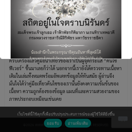
คู่มือนำเที่ยวเพียงเล่มเดียวที่นำเสนอที่กินที่เที่ยวในคันไซแบบ
ครอบคลุมทุกจังหวัด ตั้งแต่สถานที่เที่ยวมหาชนที่ใครๆ ก็ต้อง
ไม่พลาดไปจนถึงที่เที่ยวแบบอันซีนที่ท้าทาย ขาลุยผู้ต้องการ
ประสบการณ์ที่แปลกใหม่ไม่ซ้ำใคร ร้านอาหาร โรงแรมและ
สถานที่เที่ยวที่พูดถึงในเล่มต่างก็มีผู้อ่านเดินทางไปตามรอย
กันอย่างคับคั่งจนปัจจุบันหลายร้านถึงกับต้องทำเมนู เป็น
Search
for:
ภาษาไทยไว้ให้คนไทยอ่านโดยเฉพาะ เรียกได้ว่านอกจากจะ
ครบเครื่องแล้วคู่มือนำเที่ยวของเราเป็นผู้จุดกระแส “คันไซ
ฟีเวอร์” ขึ้นมาเลยก็ว่าได้ นอกจากนี้เรายังได้ตรวจทานเนื้อหา
เดิมในเล่มทั้งหมดพร้อมอัพเดทข้อมูลให้ทันสมัย ผู้อ่านจึง
มั่นใจได้ว่าคู่มือเที่ยวคันไซของเรานั้นยังคงความเข้มข้นของ
เนื้อหา ความถูกต้องของข้อมูล แผนที่และความสวยงามของ
This will close in
7
seconds
ภาพประกอบเหมือนเช่นเคย
เว็บไซต์นี้ใช้คุกกี้เพื่อปรับปรุงประสบการณ์ของผู้ใช้ให้ดียิ่งขึ้น
ยอมรับ
อ่านเพิ่มเติม
©2026 WWW.PROVISION.CO.TH. ALL RIGHTS RESERVED.