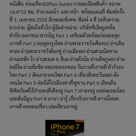
หนังสือ: ท่องเที่ยว(DPlus Guide) รายละเอียดสินค้า ขนาด:
14.6*21 ซม. จำนวนหน้า: 440 หน้า พร้อมแผนที่ พิมพ์ครั้ง
ที่ 1: เมษายน 2555 ลักษณะพิเศษ: พิมพ์ 4 สี ระดับความ
ยากง่าย: ผู้สนใจทั่วไป ผู้จัดจำหน่าย: บริษัทซีเอ็ดยูเคชั่น
จำกัด (มหาชน) สารบัญ Part 1 เตรียมตัวพร้อมก่อนตะลุย
เกาหลี Part 2 ตะลุยกรุงโซล ย่านพระราชวังเคียงบก ย่านอิน
ซาดง ย่านพระราชวังด๊อกซู ย่านเมียงดง ย่านสวนนัมซาน
ย่านแทฮัก-โร ย่านฮงแด & อีแด ย่านคังนัม ย่านอัพกูจอง ย่าน
ยออิโด ย่านชัมซิล คลองชองเกชอน วันวานที่เกาหลี ทัวร์รอบ
โซล Part 3 ลัดเลาะรอบโซล Part 4 เที่ยวฝั่งตะวันออก ดัง
วอนโด Part 5 ล่องใต้ไปเมืองท่าที่พูซาน Part 6 เยือนถิ่น
พิพิธภัณฑ์ไร้กำแพงที่เคียงจู Part 7 เกาะเชจู แหล่งมรดกโลก
และฮันนีมูน Part 8 นานา น่ารู้ เกี่ยวกับเกาหลี ดาวน์โหลด
เกาหลี ตะลอนเที่ยว เล่มเดียวเอาอยู่