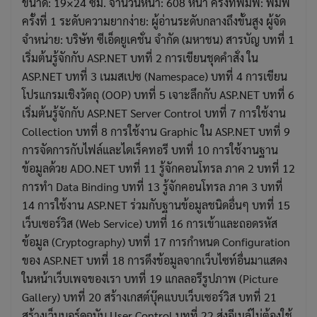
ขนาด: 19×24 ซม. จำนวนหน้า: 608 หน้า ครั้งที่พิมพ์: พิมพ์
ครั้งที่ 1 ระดับความยากง่าย: ผู้อ่านระดับกลางถึงขั้นสูง ผู้จัด
จำหน่าย: บริษัท ซีเอ็ดยูเคชั่น จำกัด (มหาชน) สารบัญ บทที่ 1
เริ่มต้นรู้จักกับ ASP.NET บทที่ 2 การเขียนชุดคำสั่ง ใน
ASP.NET บทที่ 3 เนมสเปซ (Namespace) บทที่ 4 การเขียน
โปรแกรมเชิงวัตถุ (OOP) บทที่ 5 เจาะลึกกับ ASP.NET บทที่ 6
เริ่มต้นรู้จักกับ ASP.NET Server Control บทที่ 7 การใช้งาน
Collection บทที่ 8 การใช้งาน Graphic ใน ASP.NET บทที่ 9
การจัดการกับไฟล์และไดเร็คทอรี บทที่ 10 การใช้งานฐาน
ข้อมูลด้วย ADO.NET บทที่ 11 รู้จักคอนโทรล ภาค 2 บทที่ 12
การทำ Data Binding บทที่ 13 รู้จักคอนโทรล ภาค 3 บทที่
14 การใช้งาน ASP.NET ร่วมกับฐานข้อมูลชนิดอื่นๆ บทที่ 15
เว็บเซอร์วิส (Web Service) บทที่ 16 การเข้าและถอดรหัส
ข้อมูล (Cryptography) บทที่ 17 การกำหนด Configuration
ของ ASP.NET บทที่ 18 การดึงข้อมูลจากเว็บไซท์อื่นมาแสดง
ในหน้าเว็บเพจของเรา บทที่ 19 แกลลอรีรูปภาพ (Picture
Gallery) บทที่ 20 สร้างเกสต์บุ๊คแบบเว็บเซอร์วิส บทที่ 21
สร้างเว็บบอร์ดฉบับ User Control บทที่ 22 ส่งอีเมล์ไม่ต้องใช้