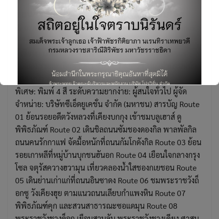
สองขาพาตะลุยเกาหลี Seoul และรอบโซล
07/03/2018
หนังสือ
,
หนังสือ out of print
,
หนังสือท่องเที่ยว
ต่างประเทศ
ผู้เขียน : ปวีณา มีป้อง ประเภทหนังสือ: ท่องเที่ยว(DPlus
Search
Guide) รายละเอียดสินค้า ขนาด: 14.5*21 ซม. จำนวนหน้า:
for:
304 หน้า พิมพ์ครั้งที่ 1: กรกฎาคม 2556 ลักษณะ
พิเศษ: พิมพ์ 4 สี ระดับความยากง่าย: ผู้สนใจทั่วไป ผู้จัด
จำหน่าย: บริษัทซีเอ็ดยูเคชั่น จำกัด (มหาชน) สารบัญ Route
01 ย้อนรอยอดีตวังหลวงที่เคียงบกกุง เข้าชมบลูเฮาส์ ดู
พิพิธภัณฑ์ Route 02 เดินชิลถนนซัมชองดองกิล พาลพัลกิล
ถนนคนรักกาแฟ จัดมื้อหนักที่ถนนกัมโกดังกิล Route 03 ย้อน
This will close in
6
seconds
รอยเกาหลีที่หมู่บ้านบุกชนฮันอก Route 04 เยือนใจกลางกรุง
โซล จตุรัสควางฮวามุน เที่ยวคลองน้ำใสชองกเยชอน Route
05 เดินย่านเก่าแก่ที่ถนนอินซาดง Route 06 ชมพระราชวังถ็
อกซู วังเคียงฮุย ตามแนวถนนเลียบกำแพงหิน Route 07
พิพิธภัณฑ์คุก และสวนสาธารณะซอแดมุน Route 08
พระราชวังชางด็อก เยือนสวนลับ พระราชวังชางเคียง ศาสน