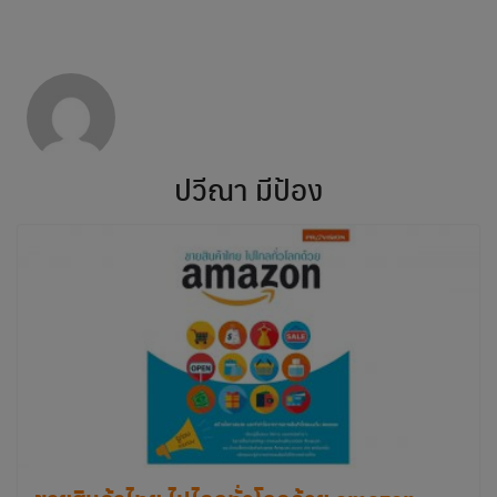
modal-check
Skip
to
content
ปวีณา มีป้อง