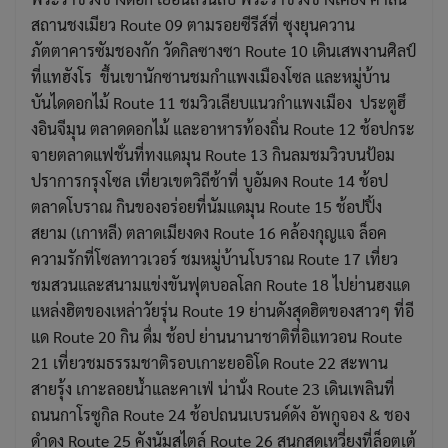
สถานชงเมียว Route 09 ตามรอยซีรีส์ที่ ซุงยุนควาน
ภัตตาคารซัมชองกัก วัดกิลซางซา Route 10 เดินเสพงานศิลป์
ที่แทฮังโร ขึ้นเขานักซานชมกำแพงเมืองโซล และหมู่บ้าน
บันไดดอกไม้ Route 11 ชมวิวเลียบแนวกำแพงเมือง ประตูฮึ
งอินจีมุน ตลาดดอกไม้ และอาหารท้องถิ่น Route 12 ช้อปกระ
จายตลาดแฟชั่นที่ทงแดมุน Route 13 กินลมชมวิวบนป้อม
ปราการกรุงโซล เที่ยวเขตวิถีช้าที่ บูอัมดง Route 14 ช้อป
ตลาดโบราณ กินของอร่อยที่นัมแดมุน Route 15 ช้อปปิ้ง
สยาม (เกาหลี) ตลาดเมียงดง Route 16 คล้องกุญแจ ล็อค
ความรักที่โซลทาวเวอร์ ชมหมู่บ้านโบราณ Route 17 เที่ยว
ชมสวนและสนามแข่งขันฟุตบอลโลก Route 18 ไปย่านฮงแด
แหล่งฮิตของเหล่าวัยรุ่น Route 19 ย่านดังสุดฮิตของสาวๆ ที่อี
แด Route 20 กิน ดื่ม ช้อป ย่านนานาชาติที่อิแทวอน Route
21 เที่ยวชมธรรมชาติรอบเกาะยออิโด Route 22 สะพาน
สายรุ้ง เกาะลอยน้ำและคาเฟ่ น่านั่ง Route 23 เดินเพลินที่
ถนนกาโรซูกิล Route 24 ช้อปถนนเบรนด์ดัง อัพกูจอง & ชอง
ดำดง Route 25 คังนัมสไตล์ Route 26 สนุกสุดเหวี่ยงที่ล็อตเต้