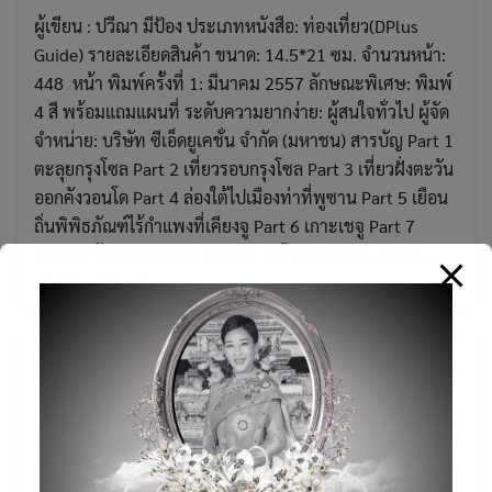
ผู้เขียน : ปวีณา มีป้อง ประเภทหนังสือ: ท่องเที่ยว(DPlus
Guide) รายละเอียดสินค้า ขนาด: 14.5*21 ซม. จำนวนหน้า:
448 หน้า พิมพ์ครั้งที่ 1: มีนาคม 2557 ลักษณะพิเศษ: พิมพ์
4 สี พร้อมแถมแผนที่ ระดับความยากง่าย: ผู้สนใจทั่วไป ผู้จัด
จำหน่าย: บริษัท ซีเอ็ดยูเคชั่น จำกัด (มหาชน) สารบัญ Part 1
ตะลุยกรุงโซล Part 2 เที่ยวรอบกรุงโซล Part 3 เที่ยวฝั่งตะวัน
ออกคังวอนโด Part 4 ล่องใต้ไปเมืองท่าที่พูซาน Part 5 เยือน
ถิ่นพิพิธภัณฑ์ไร้กำแพงที่เคียงจู Part 6 เกาะเชจู Part 7
เตรียมพร้อมก่อนตะลุยเกาหลี ดาวน์โหลด เกาหลี เล่มเดียว
เที่ยวทั้งประเทศ