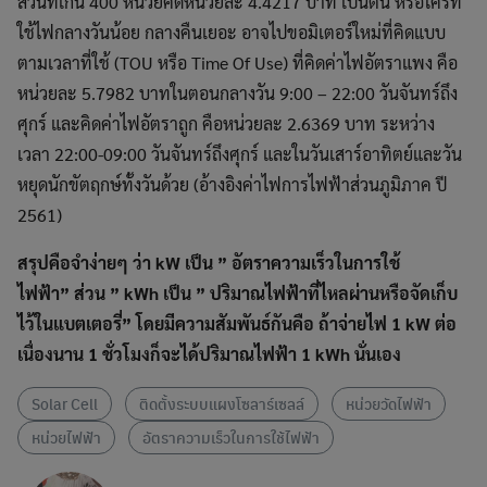
ส่วนที่เกิน 400 หน่วยคิดหน่วยละ 4.4217 บาท เป็นต้น หรือใครที่
ใช้ไฟกลางวันน้อย กลางคืนเยอะ อาจไปขอมิเตอร์ใหม่ที่คิดแบบ
ตามเวลาที่ใช้ (TOU หรือ Time Of Use) ที่คิดค่าไฟอัตราแพง คือ
หน่วยละ 5.7982 บาทในตอนกลางวัน 9:00 – 22:00 วันจันทร์ถึง
ศุกร์ และคิดค่าไฟอัตราถูก คือหน่วยละ 2.6369 บาท ระหว่าง
เวลา 22:00-09:00 วันจันทร์ถึงศุกร์ และในวันเสาร์อาทิตย์และวัน
หยุดนักขัตฤกษ์ทั้งวันด้วย (อ้างอิงค่าไฟการไฟฟ้าส่วนภูมิภาค ปี
2561)
สรุปคือจำง่ายๆ ว่า kW เป็น ” อัตราความเร็วในการใช้
ไฟฟ้า” ส่วน ” kWh เป็น ” ปริมาณไฟฟ้าที่ไหลผ่านหรือจัดเก็บ
ไว้ในแบตเตอรี่” โดยมีความสัมพันธ์กันคือ ถ้าจ่ายไฟ 1 kW ต่อ
เนื่องนาน 1 ชั่วโมงก็จะได้ปริมาณไฟฟ้า 1 kWh นั่นเอง
Solar Cell
ติดตั้งระบบแผงโซลาร์เซลล์
หน่วยวัดไฟฟ้า
หน่วยไฟฟ้า
อัตราความเร็วในการใช้ไฟฟ้า