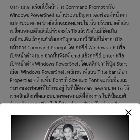
บางคนเวลาเรียกใช้หน้าต่าง Command Prompt หรือ
Windows PowerShell แล้วประสบปัญหา เจอฟอนต์หน้าตา
แปลกประหลาด บ้างก็เล็กจนมองแทบไม่เห็น ปรับขนาดก็แล้ว
เปลี่ยนฟอนต์ก็แล้วไม่ช่วยอะไร ปิดแล้วเปิดใหม่ก็ยังเป็น
เหมือนเดิม ถ้าคุณกำลังเจอปัญหาแบบนี้ วิธีแก้ไม่ยาก! เปิด
หน้าต่าง Command Prompt โดยกดคีย์ Windows + R เพื่อ
เปิดหน้าต่าง Run จากนั้นพิมพ์ cmd แล้วกดคีย์ Enter หรือ
เปิดหน้าต่าง Windows PowerShell โดยคลิกขวาที่ปุ่ม Start
เลือก Windows PowerShell คลิกขวาที่แถบ Title bar เลือก
Properties คลิกแท็บ Font ที่ Size และ Font จะเห็นชื่อและ
ขนาดของฟอนต์ที่ใช้งานอยู่ ในที่นี้คือ can_jaew ขนาด 16 ให้
เราคลิกเลือกชื่อและขนาดของฟอนต์ที่ต้องการ ในที่นี้สมมติ
ว่าเราต้องการเปลี่ยนไปใช้ฟอนต์แบบเดิมๆ ตั้งแต่แรกเริ่ม
อย่างเช่น Consolas ขนาด 16 จากนั้นคลิกปุ่ม OK สังเกตว่า
ถ้าฟอนต์บนหน้าต่าง Command Prompt หรือ Windows
PowerShell ยังไม่เปลี่ยน หรือเปลี่ยนแต่ปิดหน้าต่างแล้วเปิด
ใหม่ก็กลับเป็นเหมือนเดิม ให้คลิกขวาที่แถบ Title bar แล้วเปิด