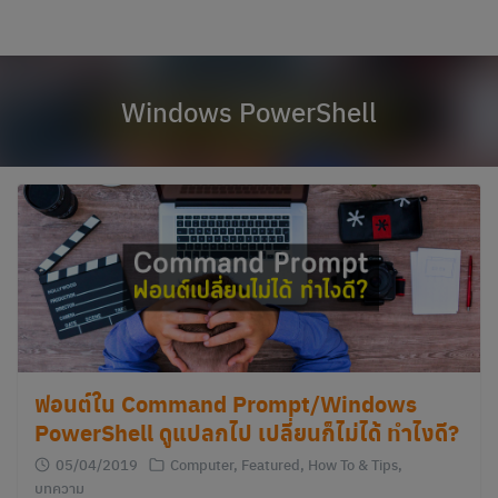
modal-check
Skip
to
content
Windows PowerShell
ฟอนต์ใน Command Prompt/Windows
PowerShell ดูแปลกไป เปลี่ยนก็ไม่ได้ ทำไงดี?
05/04/2019
Computer
,
Featured
,
How To & Tips
,
บทความ