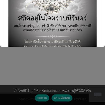
มารู้จักกับเซนเซอร์ (Sensor) ต่างๆ บนสมาร์ท
โฟนกัน (ตอนที่ 4)
16/05/2018
Mobile & Device
,
บทความ
เซนเซอร์ตรวจจับการเคลื่อนไหวของมือ (Gestures Sensor)
และเซนเซอร์ตรวจจับคลื่นแม่เหล็กไฟฟ้า (Geomagnetic
Search
Sensor)
for:
This will close in
6
seconds
เว็บไซต์นี้ใช้คุกกี้เพื่อปรับปรุงประสบการณ์ของผู้ใช้ให้ดียิ่งขึ้น
ยอมรับ
อ่านเพิ่มเติม
©2026 WWW.PROVISION.CO.TH. ALL RIGHTS RESERVED.