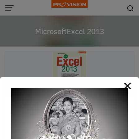
modal-check
Skip
to
content
MicrosoftExcel 2013
คู่มือ Excel 2013
16/03/2018
หนังสือ
,
หนังสือ out of print
,
ไอทีและอีคอมเมิร์ซ
ผู้เขียน : อรพิน ประวัติบริสุทธิ์
ราคาปกติ 219.00 บาท