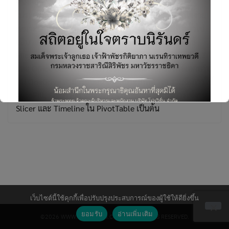
หนังสือเล่มนี้จะช่วยให้ผู้อ่านสามารถศึกษาการใช้งาน
โปรแกรม Excel 2013 แบบละเอียดทีละขั้นตอน เข้าใจง่าย
เหมาะสำหรับนักเรียน นักศึกษาและพนักงานออฟฟิศทั่วไป
อธิบายการใช้งาน Excel 2013 ในรูปแบบออนไลน์โดยใช้
Microsoft Account เข้าใจความแตกต่างของ Office 2013
และ Office 365 เรียนรู้วิธีการจัดเก็บและเรียกใช้ไฟล์เอกสาร
Search
บน OneDrive สามารถป้อนข้อมูลประเภทต่างๆ รวมถึงการใช้
for:
AutoFill, Flash Fill และ AutoComplete เรียนรู้การใช้งาน
Slicer และ Timeline ใน PivotTable เป็นต้น
This will close in
6
seconds
เว็บไซต์นี้ใช้คุกกี้เพื่อปรับปรุงประสบการณ์ของผู้ใช้ให้ดียิ่งขึ้น
ยอมรับ
อ่านเพิ่มเติม
©2026 WWW.PROVISION.CO.TH. ALL RIGHTS RESERVED.