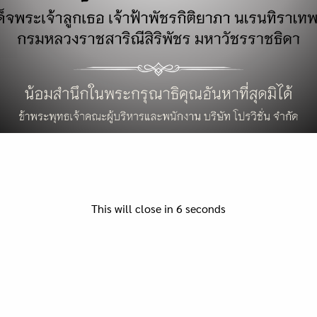
Search
for:
่ง
This will close in
6
seconds
ง