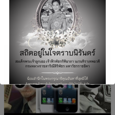
1-2-3-4 มือถือ Gen ไหน คุณทันใช้บ้าง [ดัก
แก่!] ตอนที่ 2
18/05/2018
Mobile & Device
,
บทความ
ไหนเราลองมารื้อฟื้นความทรงจำเก่าๆ กันดีกว่า ว่าคุณทันใช้
โทรศัพท์มือถือเด็ดๆ ในยุคใดบ้าง
Search
for:
This will close in
5
seconds