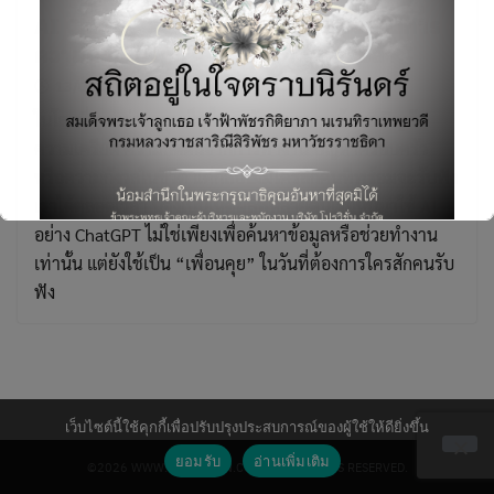
AI ChatGPT เพื่อนคุยคลายทุกข์ ช่วยจัดการ
ความคิดและให้กำลังใจในวันที่เหนื่อยล้า
13/06/2026
บทความ
ในโลกที่ทุกอย่างหมุนเร็วขึ้นทุกวัน หลายคนต้องเผชิญกับ
ความเครียด ความกดดันจากการทำงาน ปัญหาครอบครัว
Search
หรือความกังวลในชีวิต แต่กลับไม่มีใครสักคนที่พร้อมจะรับฟัง
for:
เราได้ตลอดเวลา นี่จึงเป็นเหตุผลที่หลายคนเริ่มหันมาใช้ AI
อย่าง ChatGPT ไม่ใช่เพียงเพื่อค้นหาข้อมูลหรือช่วยทำงาน
เท่านั้น แต่ยังใช้เป็น “เพื่อนคุย” ในวันที่ต้องการใครสักคนรับ
ฟัง
This will close in
6
seconds
เว็บไซต์นี้ใช้คุกกี้เพื่อปรับปรุงประสบการณ์ของผู้ใช้ให้ดียิ่งขึ้น
ยอมรับ
อ่านเพิ่มเติม
©2026 WWW.PROVISION.CO.TH. ALL RIGHTS RESERVED.