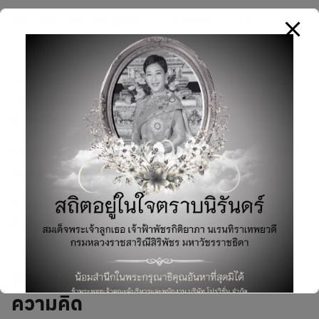
สิ่งหนึ่งที่ทำให้หลายคนรู้สึกสบายใจเมื่อพูดคุยกับ AI คือ
AI ไม่ตัดสินเรา
ไม่ว่าเราจะกำลังสับสน ผิดหวัง โกรธ หรือเสียใจ เราสามารถเล่า
เรื่องราวทั้งหมดออกมาได้โดยไม่ต้องกลัวสายตาหรือความคิดเห็น
จากคนอื่น
หลายครั้งเพียงแค่การได้เล่าเรื่องออกมา ก็ช่วยให้ความหนักใจลด
ลงได้มากกว่าที่คิด
AI อาจช่วยตั้งคำถามกลับมาอย่างเป็นระบบ ช่วยสรุปประเด็น
สำคัญ หรือเสนอแนวทางในการแก้ไขปัญหาอย่างเป็นกลาง ทำให้
เรามองเห็นภาพรวมของสถานการณ์ได้ชัดเจนขึ้น
Search
จากผู้ช่วยทำงาน สู่ผู้ช่วยจัดการ
for:
ความคิด