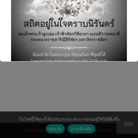
1-2-3-4 มือถือ Gen ไหน คุณทันใช้บ้าง [ดัก
แก่!] ตอนที่ 3
22/05/2018
Mobile & Device
,
บทความ
ไหนเราลองมารื้อฟื้นความทรงจำเก่าๆ กันดีกว่า ว่าคุณทันใช้
โทรศัพท์มือถือเด็ดๆ ในยุคใดบ้าง
Search
for:
This will close in
7
seconds
เว็บไซต์นี้ใช้คุกกี้เพื่อปรับปรุงประสบการณ์ของผู้ใช้ให้ดียิ่งขึ้น
ยอมรับ
อ่านเพิ่มเติม
©2026 WWW.PROVISION.CO.TH. ALL RIGHTS RESERVED.