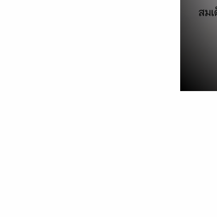
การบำรุงรักษารถ 𝐇𝐲𝐛𝐫𝐢𝐝 และค่าใช้
จ่าย
07/03/2023
Featured
,
บทความ
โดยหลักการแล้วรถ Hybrid ทุกระบบ ไม่ว่าจะเป็น
HEV, PHEV, EREV ต่างก็มีสองระบบ คือมีทั้ง
เครื่องยนต์และมอเตอร์ไฟฟ้า ทำให้มีภาระในการ
บำรุงรักษาเพิ่มขึ้นเมื่อเทียบกับรถที่มีระบบเดียว ไม่
ว่าจะเป็นเครื่องยนต์น้ำมันหรือไฟฟ้าล้วนก็ตาม
เพราะชิ้นส่วนและความซับซ่อนในการทำงานร่วม
กันที่เพิ่มขึ้น ก็หมายถึงว่ามีกลไกที่ต้องบำรุงรักษา
มากขึ้น ใช้ค่าใช้จ่ายมากขึ้นตามไปด้วย