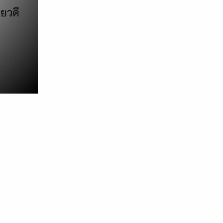
ถ 𝐇𝐲𝐛𝐫𝐢𝐝 ขับแบบ 𝐎𝐧𝐞-𝐏𝐞𝐝𝐚𝐥 ได้หรือ
ม่?
27/02/2023
Featured
,
บทความ
ดยปกติการขับขี่แบบใช้คันเร่งเพียงอย่างเดียวหรือ
ne-Pedal driving ที่มีในรถ BEV นั้นก็คือ พอถอน
ท้าจากคันเร่งปั๊บก็ให้รถเริ่มทำการลดความเร็วด้วย
ารหน่วง หรือใช้ระบบเบรคแบบ Regenerative ได้
ลยโดยยังไม่ต้องเหยียบแป้นเบรค ซึ่งถ้าใช้จนคล่อง
ล้วก็อาจจะลดโอกาสที่ต้องย้ายเท้าไปเหยียบแป้น
บรคให้ลดลงเหลือแต่เท่าที่จำเป็น