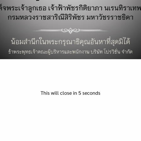
รถ 𝐏𝐇𝐄𝐕 ชาร์จไฟตามสถานีชาร์จได้
ร
หรือไม่?
ไ
27/02/2023
Featured
,
บทความ
ระบบชาร์จมักเป็นแบบ AC ที่มีอัตราการชาร์จไม่เกิน
โ
7 kW เนื่องจากแบตเตอรี่ไม่ใหญ่มาก จึงมักจะไม่มี
O
ระบบรองรับการชาร์จแบบไฟ DC (Fast Charge) ซึ่ง
เ
ทำให้ชาร์จได้เร็วแค่เท่ากับเครื่องชาร์จตามบ้าน
ก
This will close in
5
seconds
(Wall Charger หรือ Wall box) ทั่วไปซึ่งต้องใช้เวลา
เ
ชาร์จหลายชั่วโมง ซึ่งไม่เหมาะกับการแวะช่าร์จระ
แ
หว่างเดินทางไกล และก็ไม่จำเป็นต้องเสียเวลารอ
เ
ขนาดนั้นด้วยเพราะถ้ามีน้ำมันในถังก็วิ่งได้แล้ว