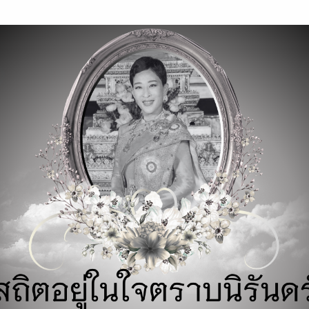
modal-check
รถไฮบริด