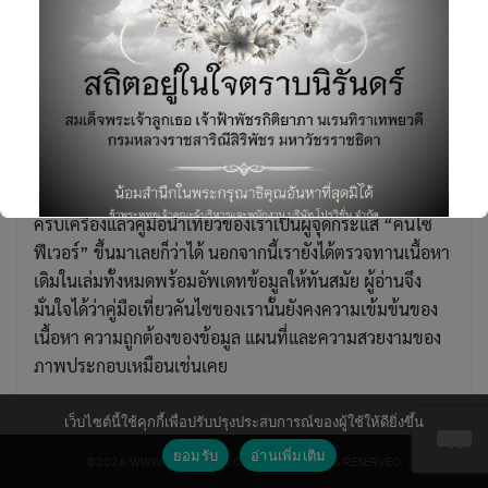
คู่มือนำเที่ยวเพียงเล่มเดียวที่นำเสนอที่กินที่เที่ยวในคันไซแบบ
ครอบคลุมทุกจังหวัด ตั้งแต่สถานที่เที่ยวมหาชนที่ใครๆ ก็ต้อง
ไม่พลาดไปจนถึงที่เที่ยวแบบอันซีนที่ท้าทาย ขาลุยผู้ต้องการ
ประสบการณ์ที่แปลกใหม่ไม่ซ้ำใคร ร้านอาหาร โรงแรมและ
สถานที่เที่ยวที่พูดถึงในเล่มต่างก็มีผู้อ่านเดินทางไปตามรอย
กันอย่างคับคั่งจนปัจจุบันหลายร้านถึงกับต้องทำเมนู เป็น
Search
for:
ภาษาไทยไว้ให้คนไทยอ่านโดยเฉพาะ เรียกได้ว่านอกจากจะ
ครบเครื่องแล้วคู่มือนำเที่ยวของเราเป็นผู้จุดกระแส “คันไซ
ฟีเวอร์” ขึ้นมาเลยก็ว่าได้ นอกจากนี้เรายังได้ตรวจทานเนื้อหา
เดิมในเล่มทั้งหมดพร้อมอัพเดทข้อมูลให้ทันสมัย ผู้อ่านจึง
มั่นใจได้ว่าคู่มือเที่ยวคันไซของเรานั้นยังคงความเข้มข้นของ
เนื้อหา ความถูกต้องของข้อมูล แผนที่และความสวยงามของ
This will close in
6
seconds
ภาพประกอบเหมือนเช่นเคย
เว็บไซต์นี้ใช้คุกกี้เพื่อปรับปรุงประสบการณ์ของผู้ใช้ให้ดียิ่งขึ้น
ยอมรับ
อ่านเพิ่มเติม
©2026 WWW.PROVISION.CO.TH. ALL RIGHTS RESERVED.