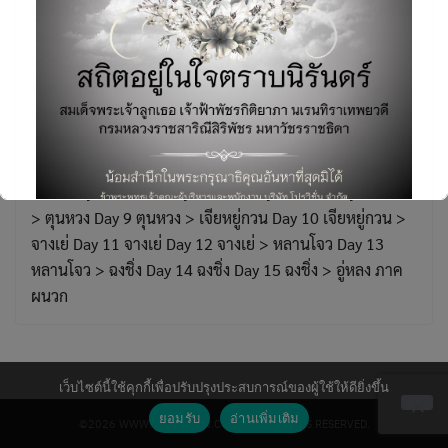
ผู้เขียน : สันติ ลิมป์กิตติพร ประเภทหนังสือ: ท่องเที่ยว(DPlus
Guide) รายละเอียดสินค้า ขนาด: 14.9*18.8 ซม. จำนวน
หน้า: 300 หน้า พิมพ์ครั้งที่ 1: มิถุนายน 2557 ลักษณะ
พิเศษ: พิมพ์ 4 สี ระดับความยากง่าย: ผู้สนใจทั่วไป ผู้จัด
จำหน่าย: บริษัท ซีเอ็ดยูเคชั่น จำกัด (มหาชน) สารบัญ เตรียม
พร้อมก่อนไปท่องแดนมังกร Day 1 ปักกิ่ง Day 2 ปักกิ่ง > ซำน
Search
ไห่กวน > ปักกิ่ง Day 3 ปักกิ่ง Day 4 ลั่วหยาง > เติ้งเฟิง > ลั่ว
for:
หยาง Day 5 ลั่วหยาง Day 6 ซีอาน Day 7 ซีอาน Day 8 ซีอาน
> ตุนหวง Day 9 ตุนหวง > เจียหยู่กวน Day 10 เจียหยู่กวน >
จางเย่ Day 11 จางเย่ Day 12 จางเย่ > หลานโจว Day 13
หลานโจว > ฉงชิ่ง Day 14 ฉงชิ่ง Day 15 ฉงชิ่ง > อู่หลง ภาค
ผนวก
This will close in
4
seconds
เว็บไซต์นี้ใช้คุกกี้เพื่อปรับปรุงประสบการณ์ของผู้ใช้ให้ดียิ่งขึ้น
ยอมรับ
อ่านเพิ่มเติม
©2026 WWW.PROVISION.CO.TH. ALL RIGHTS RESERVED.