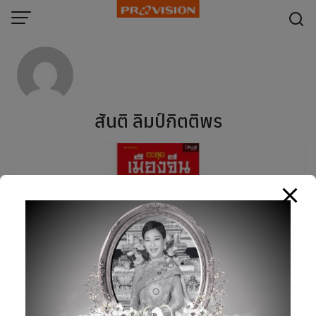
modal-check
Skip
to
content
สันติ ลิมป์กิตติพร
ตะลุยเมืองจีน
08/03/2018
หนังสือ
,
หนังสือ out of print
,
หนังสือท่องเที่ยว
ต่างประเทศ