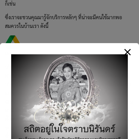
ก็เช่น
ซึ่งเราจะชวนคุณมารู้จักบริการหลักๆ ที่น่าจะมีคนใช้มากพอ
สมควรในบ้านเรา ดังนี้
Google Drive
บริการฝากไฟล์ของ Google ที่เปิดมานานกว่าสิบปี มีคนใช้
มากมายเป็นอันดับหนึ่งมากกว่า 1 พันล้าน user โดยในช่วงแรกมี
บริการให้เก็บรูปภาพที่ความละเอียดต่ำฟรีแบบไม่จำกัดพื้นที่ผ่าน
แอพ Google Photo ด้วย แถมพื้นที่ฟรีที่ให้ตอนต้นก็มากถึง 15
GB นับว่าป๋ามากกว่าใครๆ แต่ทุกอย่างก็ย่อมมีขีดจำกัด เมื่อไม่นาน
มานี้ มีความเปลี่ยนแปลงหลายอย่างเกิดขึ้นกับ Google Drive
ตั้งแต่การเปลี่ยนวิธีการแชร์ไฟล์ที่จะไม่รวมเข้ามาในเนื้อที่ drive
ของเรา (เป็นแค่ shortcut จะ copy file ออกมาไม่ได้) การยกเลิก
พื้นที่ไม่จำกัดสำหรับเก็บรูปความละเอียดต่ำ การยกเลิกพื้นที่เก็บ