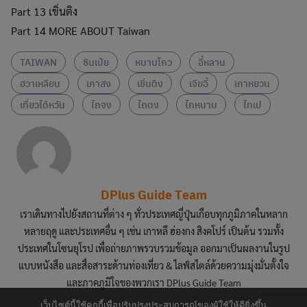
Part 13 เขิ่นติง
Part 14 MORE ABOUT Taiwan
TAIWAN
ซินเป่ย
หนานโถว
อี๋หลาน
ฮวาเหลียน
เกาสง
เขิ่นติง
เจียอี้
เถาหยวน
เที่ยวไต้หวัน
ไถจง
ไถตง
ไถหนาน
ไทเป
DPlus Guide Team
เราเดินทางไปยังสถานที่ต่าง ๆ ทั่วประเทศญี่ปุ่นเกือบทุกภูมิภาคในหลาก
หลายฤดู และประเทศอื่น ๆ เช่น เกาหลี ฮ่องกง สิงคโปร์ เป็นต้น รวมทั้ง
ประเทศในโซนยุโรป เพื่อถ่ายภาพรวบรวมข้อมูล ออกมาเป็นผลงานในรูป
แบบหนังสือ และสื่อสาระด้านท่องเที่ยว & ไลฟ์สไตล์ด้วยความมุ่งมั่นตั้งใจ
และภาคภูมิใจของพวกเรา DPlus Guide Team
เว็บไซต์นี้ใช้คุกกี้เพื่อปรับปรุงประสบการณ์ของผู้ใช้ให้ดียิ่งขึ้น