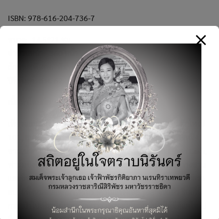
ISBN: 978-616-204-736-7
ขนาด: 14.5*21 ซม.
จำนวนหน้า: 360 หน้า
ลักษณะพิเศษ: พิมพ์ 4 สี
ปีที่พิมพ์ ส.ค. 62
เนื้อหาโดยย่อ
เที่ยวแลนด์มาร์กสำคัญในไทเปและเมืองใหญ่ทั่วทั้งเกาะ ตึกไทเป
101, อนุสรณ์สถานเจียง, ไคเช็ค,วัดหลงซาน, อุทยานหยางหมิง
ซาน,นํ้าตกอูไหล,ถนนสายเก่าจิ่วเฟิน,ทะเลสาบ Sun Moon Lake,
ฟาร์มชิงจิ้ง,อุทยานแห่งชาติอาหลี่ซาน,อนุสรณ์สถานโฝกวางซาน
และอื่นๆอีกมากมาย ที่สำคัญที่สุดก็คือ ความน่าสนใจและสะดวก
สบายทั้งหมดนี้แลกมาได้ในราคาไม่แพงเลย รู้อย่างนี้แล้ว รีบเก็บ
Search
กระเป๋าไปเที่ยวไต้หวันกันดีกว่า เพราะไต้หวันนั้นไม่ได้มีดีแค่ไทเป
for: