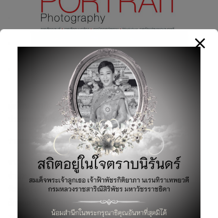
ผู้เขียน :
สุรกิจ จิรทรัพย์สกุล
ประเภทหนังสือ:
กล้องและการถ่ายภาพ
รายละเอียดสินค้า
ขนาด: 17*22 ซม.
จำนวนหน้า: 176 หน้า
พิมพ์ครั้งที่ 1: มีนาคม 2556
Search
ลักษณะพิเศษ: พิมพ์ 4 สี
for:
ระดับความยากง่าย: ผู้เริ่มต้นจนถึงระดับกลาง