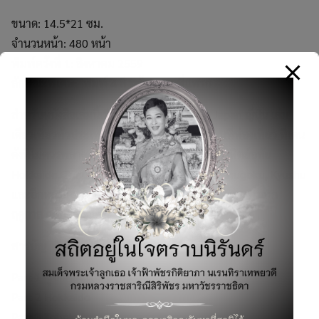
ขนาด: 14.5*21 ซม.
จำนวนหน้า: 480 หน้า
พิมพ์ครั้งที่ 1: สิงหาคม 2559
ลักษณะพิเศษ: พิมพ์ 4 สี พร้อมแผนที่แทรก
สำหรับหนังสือเล่มนี้เป็นการปรับปรุงใหม่จาก Japan ญี่ปุ่น เล่ม
เดียวเที่ยวทั่วประเทศ โดยจะอัพเดทข้อมูลสถานที่ท่องเที่ยว ที่เด่น
ดังที่ไม่ควรพลาด ครอบคลุม 7 ภูมิภาคทั่วแดนอาทิตย์อุทัย
Hokkaido, Tohuku, Kanto, Kansai, Chubu, Chugoku, Kyushu
และอีกหลายๆเมืองที่อยากนำเสนอ ให้ไปสัมผัสความงามทุก
ฤดูกาล ฉบับจัดมาเต็มเล่มเดียวคุ้มสุด ๆ
สารบัญ
Part 1 รู้จักก่อนไปรักญี่ปุ่น
Part 2 Hokkaido
Search
Part 3 Tohoku