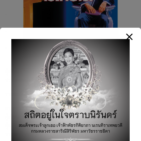
ผู้เขียน :
กองบรรณาธิการโปรวิชั่น
ประเภทหนังสือ:
ทั่วๆไป / อื่นๆ
รายละเอียดสินค้า
แปลจาก:
Foundation
ผู้เขียน:
ไอแซค อาซิมอฟ
ผู้แปล:
บรรยงก์
บรรณาธิการ:
วศิน เพิ่มทรัพย์, ศุภพงษ์ อารีประเสริฐกุล
Search