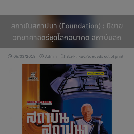
modal-check
Skip
to
content
สถาบันสถาปนา (Foundation) : นิยาย
วิทยาศาสตร์ชุดโลกอนาคต สถาบันสถ
06/03/2018
Admin
Sci-Fi
,
หนังสือ
,
หนังสือ out of print