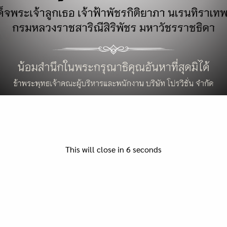
รายละเอียดสินค้า
ขนาด: 16.51*19.05 ซม.
จำนวนหน้า: 300 หน้า
พิมพ์ครั้งที่ 1: มิถุนายน 2555
ลักษณะพิเศษ: พิมพ์ 4สี
ระดับความยากง่าย: ผู้เริ่มต้นจนถึงระดับกลาง
รวมรวมสารพัดเทคนิคการเล่นต่าง ๆ อัพเดทล่าสุดสำหรับ S
Facebook แบบ TimeLine ปรับโฉมให้ไฉไลใน Profile แ
Timeline พร้อมอธิบายเครื่องมือและคำสั่งการใช้งาน ทุกอย่
This will close in
6
seconds
ด้วย หนังสือ Facebook Timeline เล่มนี้ช่วยคุณได้แน่นอน
Search
สารบัญ
for:
บทที่ 01 รู้จักกับ Facebook Timeline
บทที่ 02 เริ่มใช้งาน Facebook
บทที่ 03 แสดงตัวตนให้โลกรู้