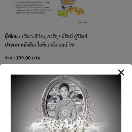
ผู้เขียน :
ปวีณา มีป้อง, ภวรัญชน์รัตน์ ภู่วิจิตร์
ประเภทหนังสือ:
ไอทีและอีคอมเมิร์ซ
ราคา 199.00 บาท
รายละเอียดสินค้า
ขนาด: 16*16.9 ซม.
จำนวนหน้า: 264 หน้า
พิมพ์ครั้งที่1: กรกฎาคม 2554
ลักษณะพิเศษ: พิมพ์ 4สี
ระดับความยากง่าย: ผู้สนใจทั่วไป
รวยด้วย eBay+PayPal ฉบับสมบูรณ์ รวบรวมขั้นตอนตั้งแต่เริ่มแรก