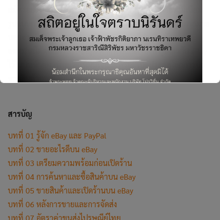
สมัครอย่างละเอียด ที่จะทำให้เข้าใจกระบวนการ ค่าธรรมเนียม
รูปแบบการขาย นโยบาย กฎ และรายละเอียดปลีกย่อยอีกมากมาย
นอกจากนี้ยังได้รวบรวมเทคนิค คำแนะนำที่จำเป็น ตัวอย่าง
จดหมายโต้ตอบภาษาอังกฤษ คำศัพท์และเรื่องน่ารู้เกี่ยวกับ eBay
Search
ไว้ในบทท้ายๆ เพื่อช่วยให้มั่นใจและพร้อมเปิดประตูสู่โลกการซื้อ
for:
ขายสินค้าออนไลน์ได้ง่ายดาย
สารบัญ
บทที่ 01 รู้จัก eBay และ PayPal
This will close in
6
seconds
บทที่ 02 ขายอะไรดีบน eBay
บทที่ 03 เตรียมความพร้อมก่อนเปิดร้าน
บทที่ 04 การค้นหาและซื้อสินค้าบน eBay
บทที่ 05 ขายสินค้าและเปิดร้านบน eBay
บทที่ 06 หลังการขายและการจัดส่ง
บทที่ 07 อัตราค่าขนส่งไปรษณีย์ไทย