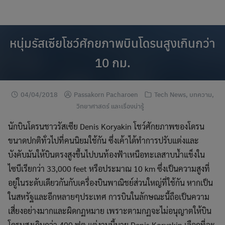
modal-check
Skip
to
content
หนุ่มรัสเซียโชว์ศักยภาพบินโดรนสูงเกินกว่า
10 กม.
04/04/2018
Passakorn Pacharoen
Tech News
,
บทความ
,
วิทยาศาสตร์ และเรื่องน่ารู้
นักบินโดรนชาวรัสเซีย Denis Koryakin โชว์ศักยภาพของโดรน
ขนาดปกติทั่วไปที่คนนิยมใช้กัน ซึ่งเค้าได้ทำการปรับแต่งและ
บังคับมันให้บินตรงสูงขึ้นไปบนท้องฟ้าเหนือทะเลสาบน้ำแข็งใน
ไซบีเรียกว่า 33,000 feet หรือประมาณ 10 km ซึ่งเป็นความสูงที่
อยู่ในระดับเดียวกันกับเครื่องบินพาณิชย์ส่วนใหญ่ที่ใช้กัน หากเป็น
ในสหรัฐและอีกหลายๆประเทศ การบินในลักษณะนี้ถือเป็นความ
เสี่ยงอย่างมากและผิดกฏหมาย เพราะตามกฏจะไม่อนุญาตให้บิน
โดรนสูงเกินกว่า 400 ฟุต แต่งานนี้นาย Denis Koryakin เลือกที่จะ