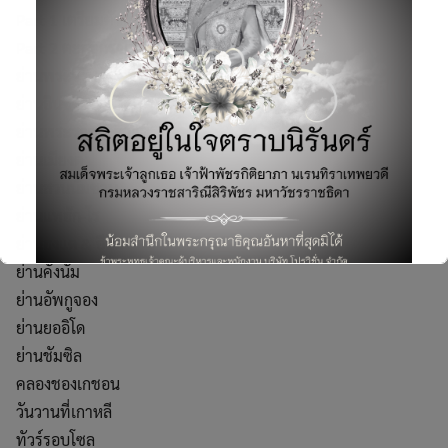
Part 1 เตรียมตัวพร้อมก่อนตะลุยเกาหลี
Part 2 ตะลุยกรุงโซล
ย่านพระราชวังเคียงบก
ย่านอินซาดง
ย่านพระราชวังด๊อกซู
ย่านเมียงดง
ย่านสวนนัมซาน
ย่านแทฮัก-โร
Search
for:
ย่านฮงแด & อีแด
ย่านคังนัม
ย่านอัพกูจอง
ย่านยออิโด
ย่านชัมซิล
This will close in
6
seconds
คลองชองเกชอน
วันวานที่เกาหลี
ทัวร์รอบโซล