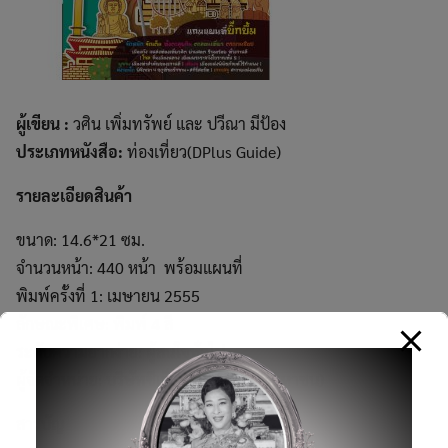
ผู้เขียน :
วศิน เพิ่มทรัพย์ และ ปวีณา มีป้อง
ประเภทหนังสือ:
ท่องเที่ยว(DPlus Guide)
รายละเอียดสินค้า
ขนาด: 14.6*21 ซม.
จำนวนหน้า: 440 หน้า พร้อมแผนที่
พิมพ์ครั้งที่ 1: เมษายน 2555
ลักษณะพิเศษ: พิมพ์ 4 สี
ระดับความยากง่าย: ผู้สนใจทั่วไป
ผู้จัดจำหน่าย: บริษัทซีเอ็ดยูเคชั่น จำกัด (มหาชน)
สารบัญ