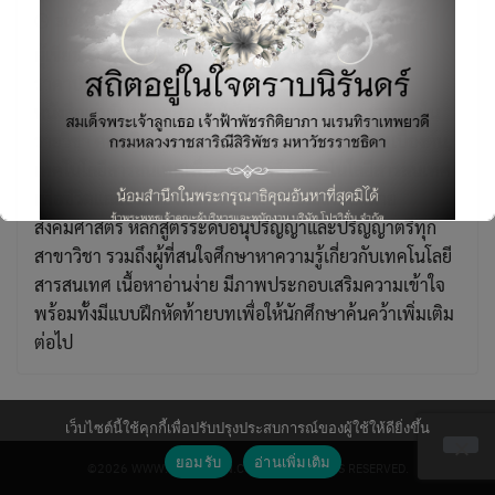
30/03/2019
Computer
,
หนังสือ
,
ไอทีและอีคอมเมิร์ซ
ผู้เขียน : กองบรรณาธิการ
ราคาปกติ 180.00 บาท
หนังสือเล่มนี้ เหมาะสำหรับใช้ประกอบการเรียนการสอนใน
รายวิชา คอมพิวเตอร์เบื้องต้นเทคโนโลยีสารสนเทศเบื้องต้น,
เทคโนโลยีสารสนเทศเพื่อการค้นคว้า, เทคโนโลยีสารสนเทศ
Search
for:
เพื่อชีวิตและรายวิชาที่เกี่ยวข้องสำหรับนักศึกษาสาย
สังคมศาสตร์ หลักสูตรระดับอนุปริญญาและปริญญาตรีทุก
สาขาวิชา รวมถึงผู้ที่สนใจศึกษาหาความรู้เกี่ยวกับเทคโนโลยี
สารสนเทศ เนื้อหาอ่านง่าย มีภาพประกอบเสริมความเข้าใจ
พร้อมทั้งมีแบบฝึกหัดท้ายบทเพื่อให้นักศึกษาค้นคว้าเพิ่มเติม
ต่อไป
This will close in
6
seconds
เว็บไซต์นี้ใช้คุกกี้เพื่อปรับปรุงประสบการณ์ของผู้ใช้ให้ดียิ่งขึ้น
ยอมรับ
อ่านเพิ่มเติม
©2026 WWW.PROVISION.CO.TH. ALL RIGHTS RESERVED.