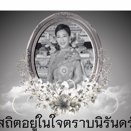
modal-check
blue light