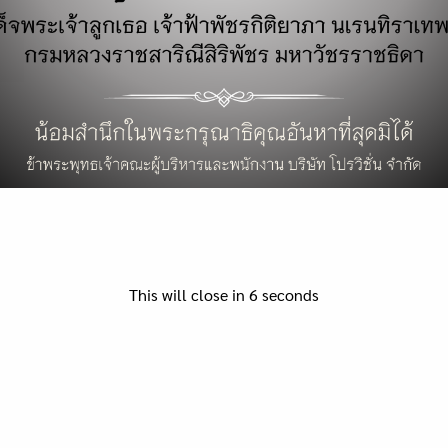
มา
This will close in
5
seconds
ท
ง
Search