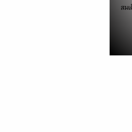
เปิดโหมด Night Light ช่วยถนอม
สายตาเวลาใช้คอมฯ ตอนกลางคืน
03/04/2019
Computer
,
Featured
,
How To &
Tips
,
บทความ
เป็นที่ทราบกันดีว่าแสงสีฟ้าหรือ blue light ที่ส่อง
จากจอแสดงผลของอุปกรณ์ต่างๆ ไม่ว่าจะเป็นสมา
ร์ทโฟน จอคอมฯ และอื่นๆ หากดวงตาของเราต้อง
จ้องมองหรือทำงานกับมันเป็นเวลานานๆ อาจส่งผล
ร้ายต่อจอประสาทตาของเรา เช่น ทำให้ปวดตา ตา
แห้ง แสบตา และตาพร่ามัว ยิ่งถ้าใช้งานในที่มืดเป็น
เวลานานๆ ด้วยแล้วล่ะก็ อาจถึงขั้นทำให้จอประสา
ตาเสื่อมได้ เพราะเหตุนี้ Windows จึงได้เพิ่มโหมด
Night Light มาให้ เพื่อช่วยปรับลดอุณหภูมิของแส