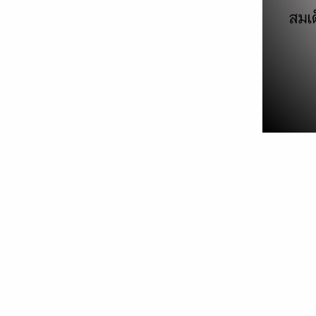
เที่ยวญี่ปุ่น Tohoku (โทโฮขุ)
30/03/2019
หนังสือ
,
หนังสือท่องเที่ยวต่างประเทศ
ตะวัน พันธ์แก้ว, DPlus Guide Team / 385 บาท /
304 หน้า