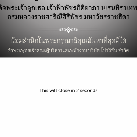
Search
for:
This will close in
2
seconds