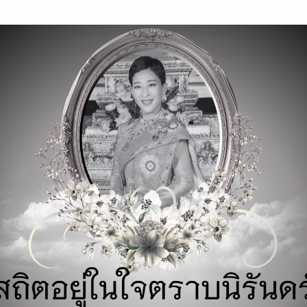
modal-check
ข่าวสาร/บทความ
หนังสือ
ร้านหนังสือ
Aomoriฃ