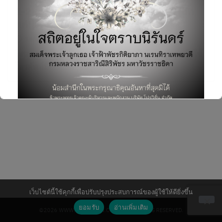
1-2-3-4 มือถือ Gen ไหน คุณทันใช้บ้าง [ดัก
แก่!] ตอนที่ 1
18/05/2018
Mobile & Device
,
บทความ
ไหนเราลองมารื้อฟื้นความทรงจำเก่าๆ กันดีกว่า ว่าคุณทันใช้
โทรศัพท์มือถือเด็ดๆ ในยุคใดบ้าง
Search
for:
This will close in
6
seconds
เว็บไซต์นี้ใช้คุกกี้เพื่อปรับปรุงประสบการณ์ของผู้ใช้ให้ดียิ่งขึ้น
ยอมรับ
อ่านเพิ่มเติม
©2026 WWW.PROVISION.CO.TH. ALL RIGHTS RESERVED.