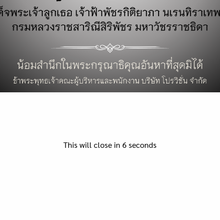
Search
for:
1
2
This will close in
6
seconds