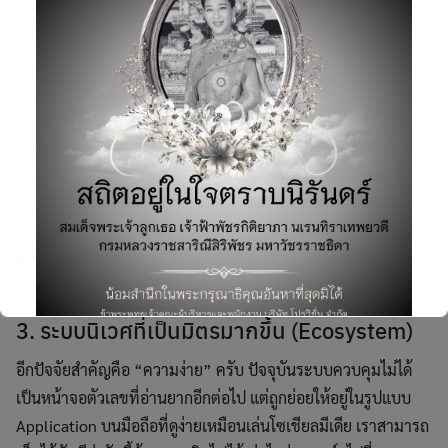
เศรษฐกิจ การผลิตไฟฟ้าใช้เองบนหลังคาจึงไม่ใช่แค่เรื่องรักษ์โลก
แต่เป็นเรื่องของ
“ความฉลาดในการบริหารต้นทุนชีวิต”
2. เมื่อบ้านกลายเป็น “ปั๊มน้ำมัน” ส่วนตัว
การมาถึงของรถยนต์ไฟฟ้า (EV) เปลี่ยนพฤติกรรมการใช้ชีวิตของ
เราไปอย่างสิ้นเชิง จากเดิมที่ต้อง “แวะปั๊ม” ก่อนกลับบ้าน กลาย
เป็นการ “กลับบ้านมาเสียบชาร์จ” และเมื่อบ้านมีระบบโซลาร์
เซลล์ด้วยแล้ว พลังงานสะอาดจากแสงแดดตอนกลางวันจะถูกเก็บ
ไว้ในระบบแบตเตอรี่ในตัวบ้าน (Home Battery) เพื่อชาร์จรถใน
ตอนกลางคืน ทำให้เราแทบจะเดินทางได้ฟรีจากพลังงาน
Search
ธรรมชาติ
for:
3. ระบบนิเวศที่เป็นมิตรมากขึ้น (Ecosystem)
อีกปัจจัยสำคัญคือ “ความง่าย” ครับ ปัจจุบันระบบควบคุมไม่ได้
เป็นหน้าจอตัวเลขที่อ่านยากอีกต่อไป แต่ถูกย่อยให้อยู่ในรูปแบบ
Application บนมือถือที่ดูง่ายเหมือนเล่นโซเชียลมีเดีย เราสามารถ
This will close in
5
seconds