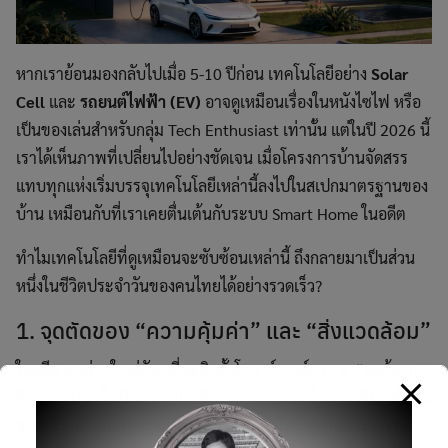
หากเราย้อนมองกลับไปเมื่อ 5-10 ปีก่อน เทคโนโลยีอย่าง
Solar
Cell
และ
รถยนต์ไฟฟ้า (EV)
อาจดูเหมือนเรื่องในหนังไซไฟ หรือ
เป็นของเล่นสำหรับกลุ่ม Tech Enthusiast เท่านั้น แต่ในปี 2026 นี้
เราได้เห็นภาพที่เปลี่ยนไปอย่างชัดเจน เมื่อโครงการบ้านจัดสรร
แทบทุกแห่งเริ่มบรรจุเทคโนโลยีเหล่านี้ลงไปในสเปกมาตรฐานของ
บ้าน เหมือนกับที่เราเคยตื่นเต้นกับระบบ Smart Home ในอดีต
ทำไมเทคโนโลยีที่ดูเหมือนจะซับซ้อนเหล่านี้ ถึงกลายมาเป็นส่วน
หนึ่งในชีวิตประจำวันของคนไทยได้อย่างรวดเร็ว?
1. จุดตัดของ “ความคุ้มค่า” และ “สิ่งแวดล้อม”
ในอดีต คนส่วนใหญ่ลังเลที่จะติดตั้งโซลาร์เซลล์เพราะ “จุดคุ้มทุน”
ที่ยาวนาน แต่ในปี 2026 ประสิทธิภาพของแผงโซลาร์เพิ่มสูงขึ้นใน
ขณะที่ราคาถูกลงอย่างมาก เมื่อรวมกับค่าไฟที่สูงขึ้นตามสภาวะ