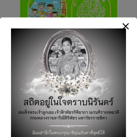
ผู้เขียน :
พระมหาสมปอง ตาลปุตฺโต
ประเภทหนังสือ:
ทั่วๆไป / อื่นๆ
รายละเอียดสินค้า
ขนาด: 14.5*19.05 ซม.
จำนวนหน้า: 190 หน้า
พิมพ์ครั้งที่ 1: ตุลาคม 2555
Search
for:
ลักษณะพิเศษ: พิมพ์ 2 สี