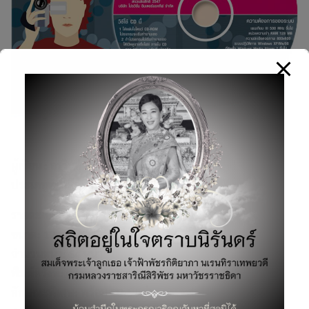
ผู้เขียน :
อรวินท์ เมฆพิรุณ
ประเภทหนังสือ:
กล้องและการถ่ายภาพ
รายละเอียดสินค้า
ขนาด:
12×18 ซม.
จำนวนหน้า:
64 หน้า
พิมพ์ครั้งที่:
ครั้งที่2
ลักษณะพิเศษ:
พร้อม CD 1 แผ่น
Search