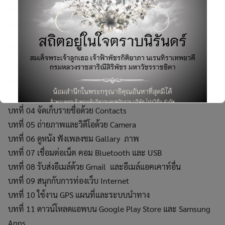
ระดับความยากง่าย: ผู้เริ่มต้นถึงระดับกลาง
ผู้จัดจำหน่าย: บริษัท ซีเอ็ดยูเคชั่น จำกัด (มหาชน)
สารบัญ
บทที่ 01 รู้จักกับ Samsung Galaxy S III
Search
บทที่ 02 เริ่มต้นใช้งาน Samsung Galaxy S3
for:
บทที่ 03 ใช้งานโทรศัพท์และ SMS/MMS
บทที่ 04 จัดเก็บรายชื่อด้วย Contacts
บทที่ 05 ถ่ายภาพและวิดีโอด้วย Camera
บทที่ 06 ดูหนัง ฟังเพลงชม Gallary ภาพ
บทที่ 07 เชื่อมต่อเน็ต คอม Bluetooth และ USB
This will close in
6
seconds
บทที่ 08 รับส่งอีเมล์ด้วย Gmail และอีเมล์แอคเคาท์อื่น
บทที่ 09 สนุกกับการท่องเว็บ Internet
บทที่ 10 ใช้งาน GPS แผนที่และระบบนำทาง
บทที่ 11 ดาวน์โหลดแอพบน Google Play Store และ Samsung
Apps