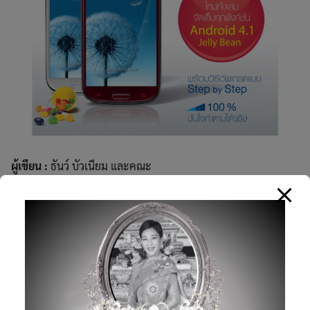
ผู้เขียน :
ธันว์ บัวเนียม และคณะ
ประเภทหนังสือ:
สมาร์ทโฟน / แท็บเล็ต
รายละเอียดสินค้า
ขนาด: 16.51*19.05 ซม.
จำนวนหน้า: 510 หน้า
พิมพ์ครั้งที่ 1: ธันวาคม 2555
ลักษณะพิเศษ: พิมพ์ 4 สี