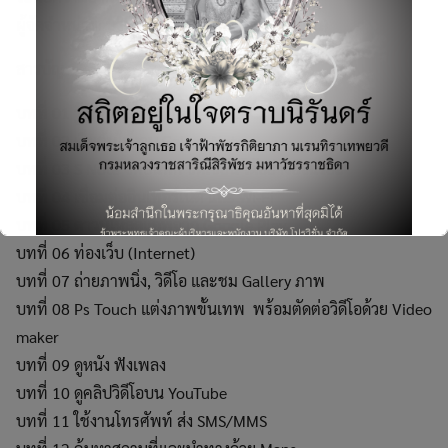
ผู้จัดจำหน่าย: บริษัท ซีเอ็ดยูเคชั่น จำกัด (มหาชน)
สารบัญ
บทที่ 01 รู้จักกับ Galaxy Note 10.1
บทที่ 02 เริ่มต้นใช้งาน Galaxy Note
บทที่ 03 S Note จดบันทึก ขีดเขียน ได้อย่างอัจฉริยะ
Search
บทที่ 04 เชื่อมต่ออินเทอร์เน็ต และ Wi-Fi
for:
บทที่ 05 ดาวน์โหลดแอพจาก Google Play
บทที่ 06 ท่องเว็บ (Internet)
บทที่ 07 ถ่ายภาพนิ่ง, วิดีโอ และชม Gallery ภาพ
บทที่ 08 Ps Touch แต่งภาพขั้นเทพ พร้อมตัดต่อวิดีโอด้วย Video
maker
This will close in
2
seconds
บทที่ 09 ดูหนัง ฟังเพลง
บทที่ 10 ดูคลิปวิดีโอบน YouTube
บทที่ 11 ใช้งานโทรศัพท์ ส่ง SMS/MMS