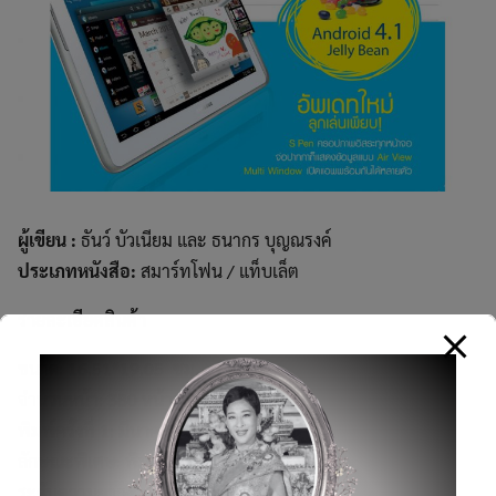
ผู้เขียน :
ธันว์ บัวเนียม และ ธนากร บุญณรงค์
ประเภทหนังสือ:
สมาร์ทโฟน / แท็บเล็ต
รายละเอียดสินค้า
ขนาด: 16.51*19.05 ซม.
จำนวนหน้า: 380 หน้า
พิมพ์ครั้งที่ 1: มีนาคม 2556
ลักษณะพิเศษ: พิมพ์ 4 สี
ระดับความยากง่าย: ผู้เริ่มต้นถึงระดับกลาง